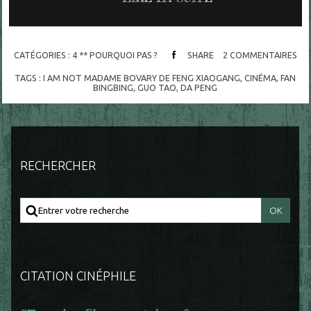
CATÉGORIES :
4 ** POURQUOI PAS ?
SHARE
2
COMMENTAIRES
TAGS :
I AM NOT MADAME BOVARY DE FENG XIAOGANG
,
CINÉMA
,
FAN
BINGBING
,
GUO TAO
,
DA PENG
RECHERCHER
CITATION CINÉPHILE