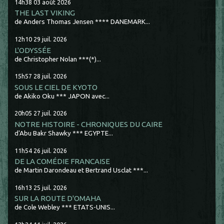
14h38
03
août 2026
THE LAST VIKING
de Anders Thomas Jensen **** DANEMARK...
12h10
29
juil. 2026
L'ODYSSÉE
de Christopher Nolan ***(*)...
15h57
28
juil. 2026
SOUS LE CIEL DE KYOTO
de Akiko Oku *** JAPON avec...
20h05
27
juil. 2026
NOTRE HISTOIRE - CHRONIQUES DU CAIRE
d'Abu Bakr Shawky *** EGYPTE...
11h54
26
juil. 2026
DE LA COMÉDIE FRANCAISE
de Martin Darondeau et Bertrand Usclat ***...
16h13
25
juil. 2026
SUR LA ROUTE D'OMAHA
de Cole Webley *** ETATS-UNIS...