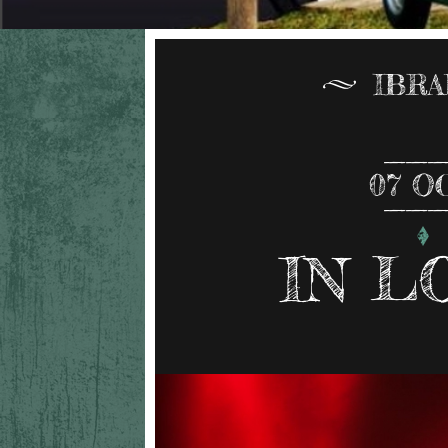
IBR
07
O
IN L