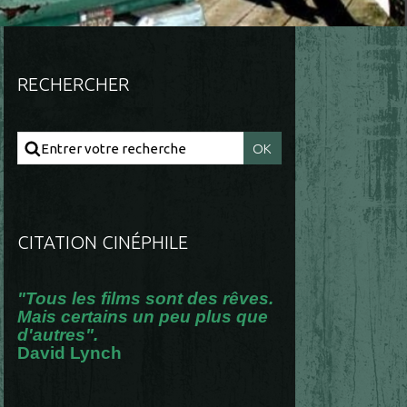
RECHERCHER
CITATION CINÉPHILE
"Tous les films sont des rêves.
Mais certains un peu plus que
d'autres".
David Lynch