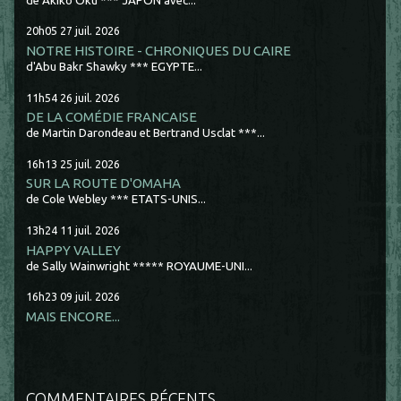
de Akiko Oku *** JAPON avec...
20h05
27
juil. 2026
NOTRE HISTOIRE - CHRONIQUES DU CAIRE
d'Abu Bakr Shawky *** EGYPTE...
11h54
26
juil. 2026
DE LA COMÉDIE FRANCAISE
de Martin Darondeau et Bertrand Usclat ***...
16h13
25
juil. 2026
SUR LA ROUTE D'OMAHA
de Cole Webley *** ETATS-UNIS...
13h24
11
juil. 2026
HAPPY VALLEY
de Sally Wainwright ***** ROYAUME-UNI...
16h23
09
juil. 2026
MAIS ENCORE...
COMMENTAIRES RÉCENTS