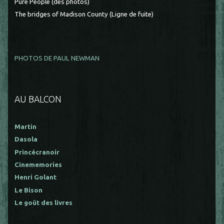
Pure People (des photos)
The bridges of Madison County (Ligne de fuite)
PHOTOS DE PAUL NEWMAN
AU BALCON
Martin
Dasola
Princécranoir
Cinememories
Henri Golant
Le Bison
Le goût des livres