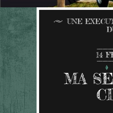
UNE EXECUT
D
14
F
MA SE
C