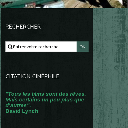
RECHERCHER
CITATION CINÉPHILE
"Tous les films sont des rêves.
Mais certains un peu plus que
d'autres".
David Lynch