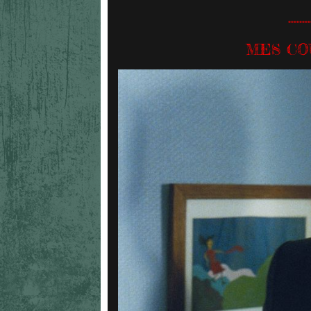
........
MES CO