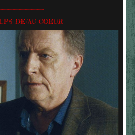
.....................................
UPS DE/AU COEUR