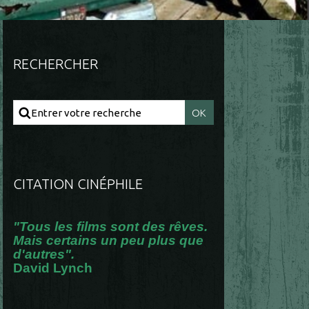
RECHERCHER
CITATION CINÉPHILE
"Tous les films sont des rêves.
Mais certains un peu plus que
d'autres".
David Lynch