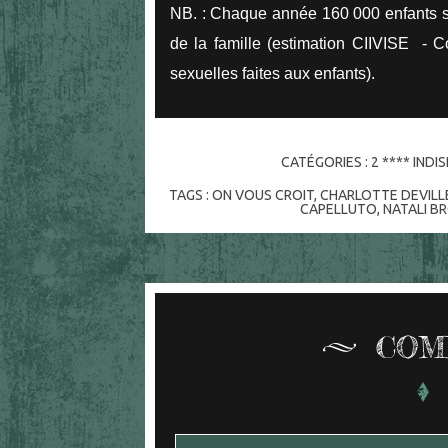
NB. : Chaque année 160 000 enfants so
de la famille (estimation CIIVISE - C
sexuelles faites aux enfants).
CATÉGORIES :
2 **** IND
TAGS :
ON VOUS CROIT
,
CHARLOTTE DEVILL
CAPELLUTO
,
NATALI B
COM