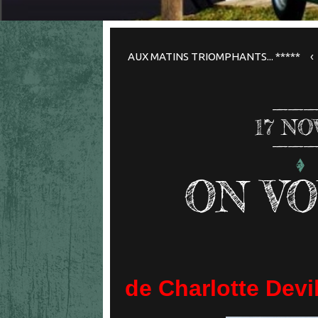
AUX MATINS TRIOMPHANTS... *****
17
NO
ON V
de Charlotte Devil