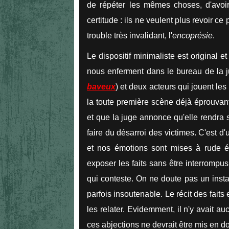
de répéter les mêmes choses, d'avoir 
certitude : ils ne veulent plus revoir ce 
trouble très invalidant, l'
encoprésie
.
Le dispositif minimaliste est original e
nous enferment dans le bureau de la ju
baveux
) et deux acteurs qui jouent les
la toute première scène déjà éprouvant
et que la juge annonce qu'elle rendra so
faire du désarroi des victimes. C'est d
et nos émotions sont mises à rude ép
exposer les faits sans être interrompus
qui conteste. On ne doute pas un insta
parfois insoutenable. Le récit des fai
les relater. Evidemment, il n'y avait a
ces abjections ne devrait être mis en do