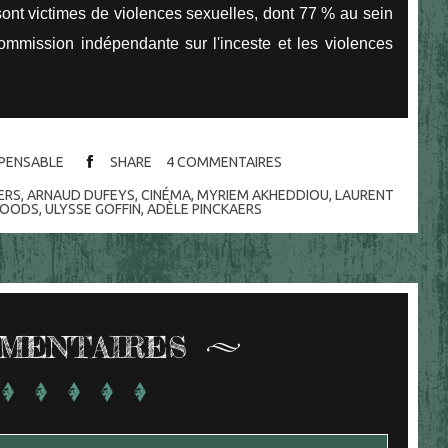
nt victimes de violences sexuelles, dont 77 % au sein
ommission indépendante sur l'inceste et les violences
ISPENSABLE
SHARE
4
COMMENTAIRES
ERS
,
ARNAUD DUFEYS
,
CINÉMA
,
MYRIEM AKHEDDIOU
,
LAURENT
ROODS
,
ULYSSE GOFFIN
,
ADÈLE PINCKAERS
MENTAIRES