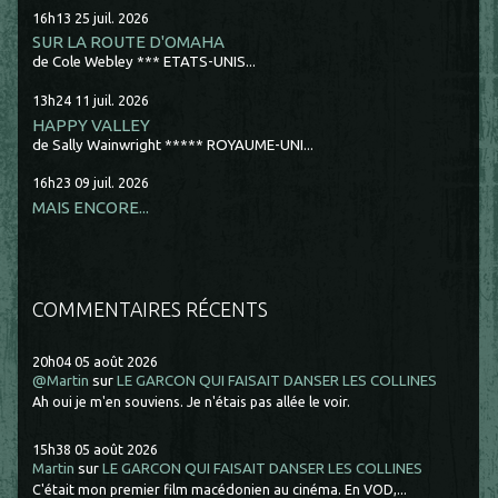
16h13
25
juil. 2026
SUR LA ROUTE D'OMAHA
de Cole Webley *** ETATS-UNIS...
13h24
11
juil. 2026
HAPPY VALLEY
de Sally Wainwright ***** ROYAUME-UNI...
16h23
09
juil. 2026
MAIS ENCORE...
COMMENTAIRES RÉCENTS
20h04
05
août 2026
@Martin
sur
LE GARCON QUI FAISAIT DANSER LES COLLINES
Ah oui je m'en souviens. Je n'étais pas allée le voir.
15h38
05
août 2026
Martin
sur
LE GARCON QUI FAISAIT DANSER LES COLLINES
C'était mon premier film macédonien au cinéma. En VOD,...