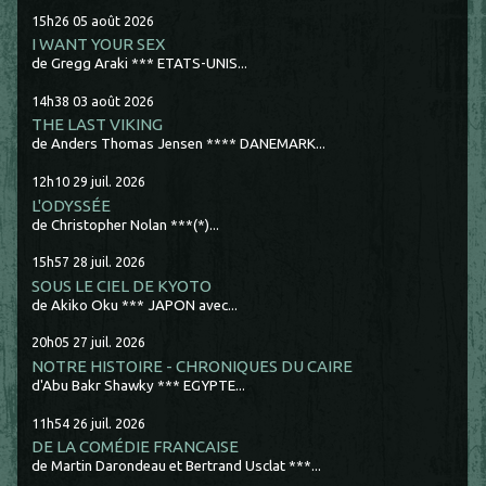
15h26
05
août 2026
I WANT YOUR SEX
de Gregg Araki *** ETATS-UNIS...
14h38
03
août 2026
THE LAST VIKING
de Anders Thomas Jensen **** DANEMARK...
12h10
29
juil. 2026
L'ODYSSÉE
de Christopher Nolan ***(*)...
15h57
28
juil. 2026
SOUS LE CIEL DE KYOTO
de Akiko Oku *** JAPON avec...
20h05
27
juil. 2026
NOTRE HISTOIRE - CHRONIQUES DU CAIRE
d'Abu Bakr Shawky *** EGYPTE...
11h54
26
juil. 2026
DE LA COMÉDIE FRANCAISE
de Martin Darondeau et Bertrand Usclat ***...