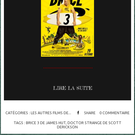
.................................
LIRE LA SUITE
CATÉGORIES :
LES AUTRES FILMS DE...
SHARE
0
COMMENTAIRE
TAGS :
BRICE 3 DE JAMES HUT
,
DOCTOR STRANGE DE SCOTT
DERICKSON