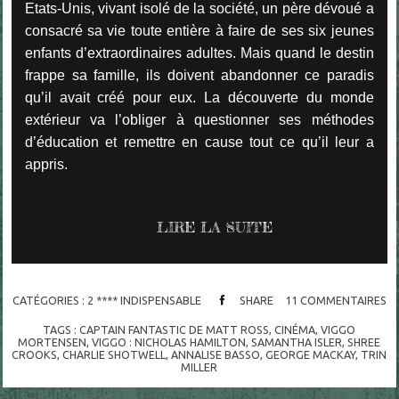
Etats-Unis, vivant isolé de la société, un père dévoué a
consacré sa vie toute entière à faire de ses six jeunes
enfants d’extraordinaires adultes. Mais quand le destin
frappe sa famille, ils doivent abandonner ce paradis
qu’il avait créé pour eux. La découverte du monde
extérieur va l’obliger à questionner ses méthodes
d’éducation et remettre en cause tout ce qu’il leur a
appris.
LIRE LA SUITE
CATÉGORIES :
2 **** INDISPENSABLE
SHARE
11
COMMENTAIRES
TAGS :
CAPTAIN FANTASTIC DE MATT ROSS
,
CINÉMA
,
VIGGO
MORTENSEN
,
VIGGO : NICHOLAS HAMILTON
,
SAMANTHA ISLER
,
SHREE
CROOKS
,
CHARLIE SHOTWELL
,
ANNALISE BASSO
,
GEORGE MACKAY
,
TRIN
MILLER