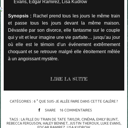
Evans, Edgar Ramirez, Lisa Kudrow
Synopsis :
Rachel prend tous les jours le même train
et passe tous les jours devant la même maison.
Dévastée par son divorce, elle fantasme sur le couple
qui y vit et leur imagine une vie parfaite… jusqu’au jour
où elle est le témoin d’un événement extrêmement
choquant et se retrouve malgré elle étroitement mêlée
à un angoissant mystère.
LIRE LA SUITE
CATÉGORIES :
6 ° QUE SUIS-JE ALLÉE FAIRE DANS CETTE GALÈRE ?
SHARE
16
COMMENTAIRES
TAGS :
LA FILLE DU TRAIN DE TATE TAYLOR
,
CINÉMA
,
EMILY BLUNT
,
REBECCA FERGUSON
,
HALEY BENNET
,
JUSTIN THEROUX
,
LUKE EVANS
,
EDGAR RAMIREZ
,
LISA KUDROW