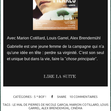
Avec Marion Cotillard, Louis Garrel, Alex Brendemühl
Gabrielle est une jeune femme de la campagne qui n'a
qu'une idée en tête : perdre sa virginité. C'est son seul
et unique but dans la vie, faire la "
chose principale
".
LIRE LA SUITE
CATÉGORIES :
5 * BOF !
SHARE
10
COMMENTAIRES
TAGS :
LE MAL DE PIERRES DE NICOLE GARCIA
,
MARION COTILLARD
,
LOUIS
GARREL
,
ALEX BRENDEMÜHL
,
CINÉMA