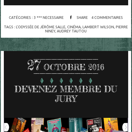
CATÉGORIES :
3 *** NECESSAIRE
SHARE
4
COMMENTAIRES
TAGS :
L'ODYSSÉE DE JÉRÔME SALLE
,
CINÉMA
,
LAMBERT WILSON
,
PIERRE
NINEY
,
AUDREY TAUTOU
27
OCTOBRE 2016
DEVENEZ MEMBRE DU
JURY