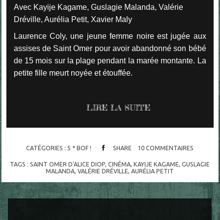
Avec Kayije Kagame, Guslagie Malanda, Valérie
Dréville, Aurélia Petit, Xavier Maly
Laurence Coly, une jeune femme noire est jugée aux
assises de Saint Omer pour avoir abandonné son bébé
de 15 mois sur la plage pendant la marée montante. La
petite fille meurt noyée et étouffée.
LIRE LA SUITE
CATÉGORIES :
5 * BOF !
SHARE
10
COMMENTAIRES
TAGS :
SAINT OMER D'ALICE DIOP
,
CINÉMA
,
KAYIJE KAGAME
,
GUSLAGIE
MALANDA
,
VALÉRIE DRÉVILLE
,
AURÉLIA PETIT