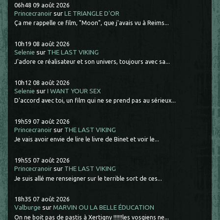
06h48
09
août 2026
Princecranoir
sur
LE TRIANGLE D'OR
Ça me rappelle ce film, "Moon", que j'avais vu à Reims...
10h19
08
août 2026
Selenie
sur
THE LAST VIKING
J'adore ce réalisateur et son univers, toujours avec sa...
10h12
08
août 2026
Selenie
sur
I WANT YOUR SEX
D'accord avec toi, un film qui ne se prend pas au sérieux...
19h59
07
août 2026
Princecranoir
sur
THE LAST VIKING
Je vais avoir envie de lire le livre de Binet et voir le...
19h55
07
août 2026
Princecranoir
sur
THE LAST VIKING
Je suis allé me renseigner sur le terrible sort de ces...
18h35
07
août 2026
Valburge
sur
MARVIN OU LA BELLE ÉDUCATION
On ne boit pas de pastis à Xertigny !!!!!!les vosgiens ne...