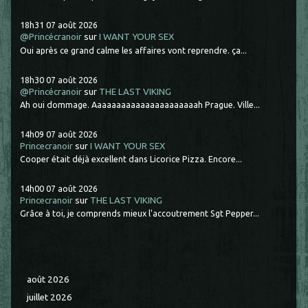
18h31
07
août 2026
@Princécranoir
sur
I WANT YOUR SEX
Oui après ce grand calme les affaires vont reprendre. ça...
18h30
07
août 2026
@Princécranoir
sur
THE LAST VIKING
Ah oui dommage. Aaaaaaaaaaaaaaaaaaaaaah Prague. Ville...
14h09
07
août 2026
Princecranoir
sur
I WANT YOUR SEX
Cooper était déjà excellent dans Licorice Pizza. Encore...
14h00
07
août 2026
Princecranoir
sur
THE LAST VIKING
Grâce à toi, je comprends mieux l'accoutrement Sgt Pepper...
août 2026
juillet 2026