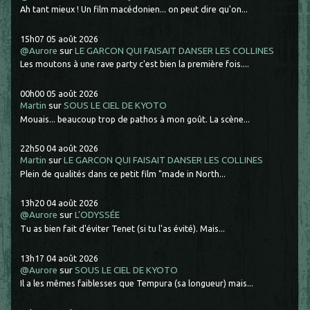
Ah tant mieux ! Un film macédonien... on peut dire qu'on...
15h07
05
août 2026
@Aurore
sur
LE GARCON QUI FAISAIT DANSER LES COLLINES
Les moutons à une rave party c'est bien la première fois....
00h00
05
août 2026
Martin
sur
SOUS LE CIEL DE KYOTO
Mouais... beaucoup trop de pathos à mon goût. La scène...
22h50
04
août 2026
Martin
sur
LE GARCON QUI FAISAIT DANSER LES COLLINES
Plein de qualités dans ce petit film "made in North...
13h20
04
août 2026
@Aurore
sur
L'ODYSSÉE
Tu as bien fait d'éviter Tenet (si tu l'as évité). Mais...
13h17
04
août 2026
@Aurore
sur
SOUS LE CIEL DE KYOTO
Il a les mêmes faiblesses que Tempura (sa longueur) mais...