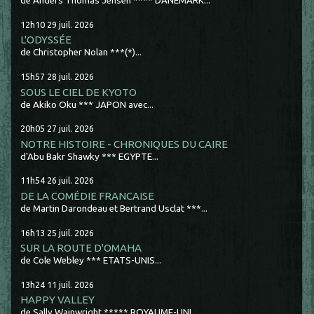
de Anders Thomas Jensen **** DANEMARK...
12h10
29
juil. 2026
L'ODYSSÉE
de Christopher Nolan ***(*)...
15h57
28
juil. 2026
SOUS LE CIEL DE KYOTO
de Akiko Oku *** JAPON avec...
20h05
27
juil. 2026
NOTRE HISTOIRE - CHRONIQUES DU CAIRE
d'Abu Bakr Shawky *** EGYPTE...
11h54
26
juil. 2026
DE LA COMÉDIE FRANCAISE
de Martin Darondeau et Bertrand Usclat ***...
16h13
25
juil. 2026
SUR LA ROUTE D'OMAHA
de Cole Webley *** ETATS-UNIS...
13h24
11
juil. 2026
HAPPY VALLEY
de Sally Wainwright ***** ROYAUME-UNI...