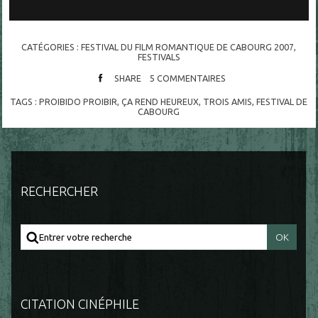
CATÉGORIES :
FESTIVAL DU FILM ROMANTIQUE DE CABOURG 2007
,
FESTIVALS
SHARE
5
COMMENTAIRES
TAGS :
PROIBIDO PROIBIR
,
ÇA REND HEUREUX
,
TROIS AMIS
,
FESTIVAL DE
CABOURG
RECHERCHER
CITATION CINÉPHILE