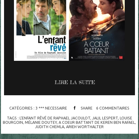
LIRE LA SUITE
CATÉGORIES :
3 *** NECESSAIRE
SHARE
6
COMMENTAIRES
TAGS :
L'ENFANT RÊVÉ DE RAPHAEL JACOULOT
,
JALIL LESPERT
,
LOUISE
BOURGOIN
,
MÉLANIE DOUTEY
,
A COEUR BATTANT DE KEREN BEN RAFAEL
,
JUDITH CHEMLA
,
ARIEH WORTHALTER