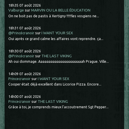
18h35
07
août 2026
Valburge
sur
MARVIN OU LA BELLE ÉDUCATION
On ne boit pas de pastis à Xertigny !!!!!!les vosgiens ne...
18h31
07
août 2026
@Princécranoir
sur
I WANT YOUR SEX
Oui après ce grand calme les affaires vont reprendre. ça...
18h30
07
août 2026
@Princécranoir
sur
THE LAST VIKING
Ah oui dommage. Aaaaaaaaaaaaaaaaaaaaaah Prague. Ville...
14h09
07
août 2026
Princecranoir
sur
I WANT YOUR SEX
Cooper était déjà excellent dans Licorice Pizza. Encore...
14h00
07
août 2026
Princecranoir
sur
THE LAST VIKING
Grâce à toi, je comprends mieux l'accoutrement Sgt Pepper...