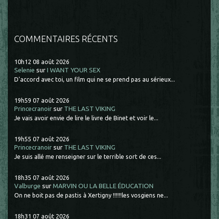
COMMENTAIRES RÉCENTS
10h12
08
août 2026
Selenie
sur
I WANT YOUR SEX
D'accord avec toi, un film qui ne se prend pas au sérieux...
19h59
07
août 2026
Princecranoir
sur
THE LAST VIKING
Je vais avoir envie de lire le livre de Binet et voir le...
19h55
07
août 2026
Princecranoir
sur
THE LAST VIKING
Je suis allé me renseigner sur le terrible sort de ces...
18h35
07
août 2026
Valburge
sur
MARVIN OU LA BELLE ÉDUCATION
On ne boit pas de pastis à Xertigny !!!!!!les vosgiens ne...
18h31
07
août 2026