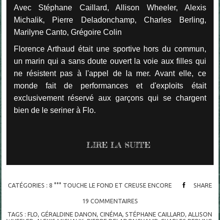
Avec Stéphane Caillard, Allison Wheeler, Alexis
Michalik, Pierre Deladonchamp, Charles Berling,
Marilyne Canto, Grégoire Colin
Florence Arthaud était une sportive hors du commun,
un marin qui a sans doute ouvert la voie aux filles qui
ne résistent pas à l'appel de la mer. Avant elle, ce
monde fait de performances et d'exploits était
exclusivement réservé aux garçons qui se chargent
bien de le seriner à Flo.
LIRE LA SUITE
CATÉGORIES :
8 °°° TOUCHE LE FOND ET CREUSE ENCORE
SHARE
19
COMMENTAIRES
TAGS :
FLO
,
GÉRALDINE DANON
,
CINÉMA
,
STÉPHANE CAILLARD
,
ALLISON