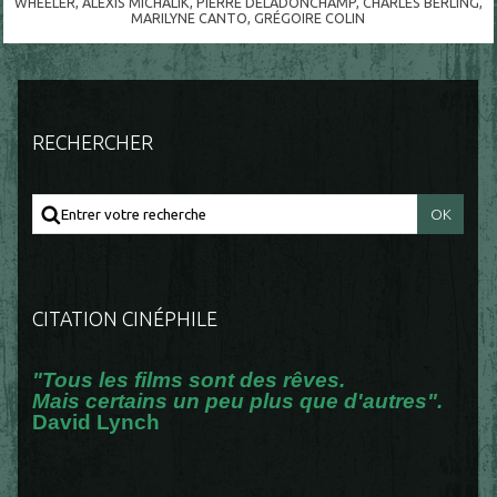
WHEELER
,
ALEXIS MICHALIK
,
PIERRE DELADONCHAMP
,
CHARLES BERLING
,
MARILYNE CANTO
,
GRÉGOIRE COLIN
RECHERCHER
CITATION CINÉPHILE
"Tous les films sont des rêves.
Mais certains un peu plus que d'autres".
David Lynch