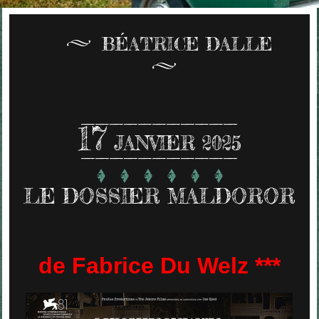
BÉATRICE DALLE
17
JANVIER 2025
LE DOSSIER MALDOROR
de Fabrice Du Welz ***