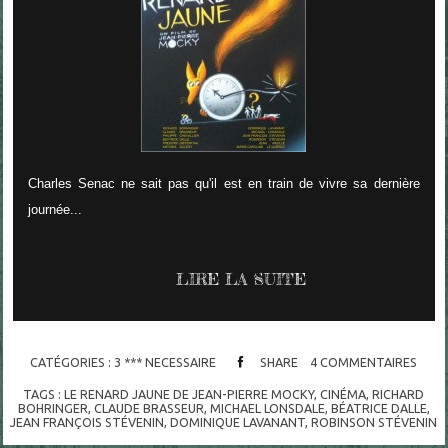
Charles Senac ne sait pas qu'il est en train de vivre sa dernière
journée...
LIRE LA SUITE
CATÉGORIES :
3 *** NECESSAIRE
SHARE
4
COMMENTAIRES
TAGS :
LE RENARD JAUNE DE JEAN-PIERRE MOCKY
,
CINÉMA
,
RICHARD
BOHRINGER
,
CLAUDE BRASSEUR
,
MICHAEL LONSDALE
,
BÉATRICE DALLE
,
JEAN FRANÇOIS STÉVENIN
,
DOMINIQUE LAVANANT
,
ROBINSON STÉVENIN