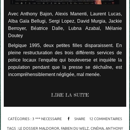
Avec Anthony Bajon, Alexis Manenti, Laurent Lucas,
Alba Gaïa Bellugi, Sergi Lopez, David Murgia, Jackie
Berroyer, Béatrice Dalle, Lubna Azabal, Mélanie
Doutey
Belgique 1995, deux petites filles disparaissent. En
pleine restructuration des trois différents services de
police locaux l'enquête qui bouleverse et inquiète la
population pendant que la presse se déchaîne, est
incompréhensiblement négligée, mal menée.
LIRE LA SUITE
CATÉGORIES :
3 *** NECESSAIRE
SHARE
12
COMMENTAIRES
TAGS :
LE DOSSIER MALDOROR
,
FABIEN DU WELZ
,
CINÉMA
,
ANTHONY