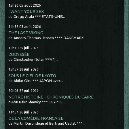
15h26
05
août 2026
I WANT YOUR SEX
de Gregg Araki *** ETATS-UNIS...
14h38
03
août 2026
THE LAST VIKING
de Anders Thomas Jensen **** DANEMARK...
12h10
29
juil. 2026
L'ODYSSÉE
de Christopher Nolan ***(*)...
15h57
28
juil. 2026
SOUS LE CIEL DE KYOTO
de Akiko Oku *** JAPON avec...
20h05
27
juil. 2026
NOTRE HISTOIRE - CHRONIQUES DU CAIRE
d'Abu Bakr Shawky *** EGYPTE...
11h54
26
juil. 2026
DE LA COMÉDIE FRANCAISE
de Martin Darondeau et Bertrand Usclat ***...