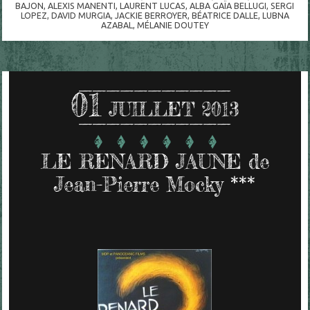
BAJON
,
ALEXIS MANENTI
,
LAURENT LUCAS
,
ALBA GAÏA BELLUGI
,
SERGI
LOPEZ
,
DAVID MURGIA
,
JACKIE BERROYER
,
BÉATRICE DALLE
,
LUBNA
AZABAL
,
MÉLANIE DOUTEY
01
JUILLET 2013
LE RENARD JAUNE de
Jean-Pierre Mocky ***