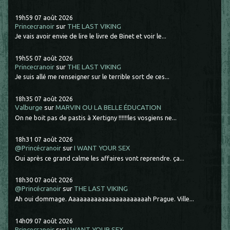
19h59
07
août 2026
Princecranoir
sur
THE LAST VIKING
Je vais avoir envie de lire le livre de Binet et voir le...
19h55
07
août 2026
Princecranoir
sur
THE LAST VIKING
Je suis allé me renseigner sur le terrible sort de ces...
18h35
07
août 2026
Valburge
sur
MARVIN OU LA BELLE ÉDUCATION
On ne boit pas de pastis à Xertigny !!!!!!les vosgiens ne...
18h31
07
août 2026
@Princécranoir
sur
I WANT YOUR SEX
Oui après ce grand calme les affaires vont reprendre. ça...
18h30
07
août 2026
@Princécranoir
sur
THE LAST VIKING
Ah oui dommage. Aaaaaaaaaaaaaaaaaaaaaah Prague. Ville...
14h09
07
août 2026
Princecranoir
sur
I WANT YOUR SEX