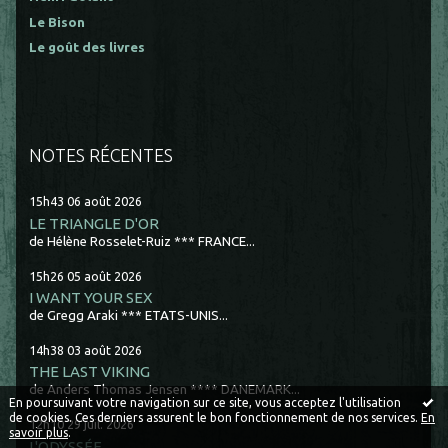
Le Bison
Le goût des livres
NOTES RÉCENTES
15h43
06
août 2026
LE TRIANGLE D'OR
de Hélène Rosselet-Ruiz *** FRANCE...
15h26
05
août 2026
I WANT YOUR SEX
de Gregg Araki *** ETATS-UNIS...
14h38
03
août 2026
THE LAST VIKING
de Anders Thomas Jensen **** DANEMARK...
En poursuivant votre navigation sur ce site, vous acceptez l'utilisation
de cookies. Ces derniers assurent le bon fonctionnement de nos services.
En
12h10
29
juil. 2026
savoir plus
.
L'ODYSSÉE