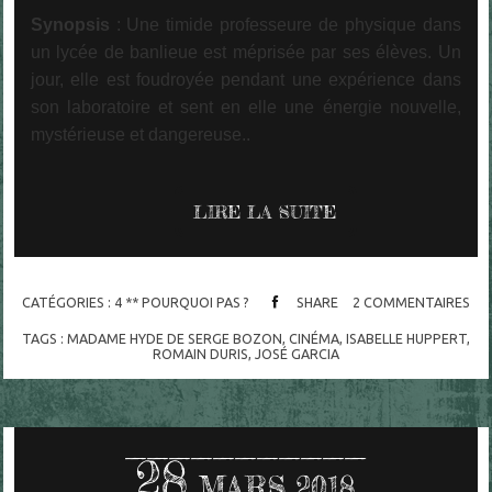
Synopsis
: Une timide professeure de physique dans
un lycée de banlieue est méprisée par ses élèves. Un
jour, elle est foudroyée pendant une expérience dans
son laboratoire et sent en elle une énergie nouvelle,
mystérieuse et dangereuse..
LIRE LA SUITE
CATÉGORIES :
4 ** POURQUOI PAS ?
SHARE
2
COMMENTAIRES
TAGS :
MADAME HYDE DE SERGE BOZON
,
CINÉMA
,
ISABELLE HUPPERT
,
ROMAIN DURIS
,
JOSÉ GARCIA
28
MARS 2018