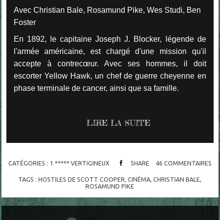
Avec Christian Bale, Rosamund Pike, Wes Studi, Ben
Foster
En 1892, le capitaine Joseph J. Blocker, légende de
l'armée américaine, est chargé d'une mission qu'il
accepte à contrecœur. Avec ses hommes, il doit
escorter Yellow Hawk, un chef de guerre cheyenne en
phase terminale de cancer, ainsi que sa famille.
LIRE LA SUITE
CATÉGORIES :
1 ***** VERTIGINEUX
SHARE
46
COMMENTAIRES
TAGS :
HOSTILES DE SCOTT COOPER
,
CINÉMA
,
CHRISTIAN BALE
,
ROSAMUND PIKE