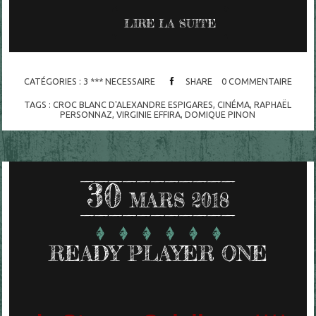
LIRE LA SUITE
CATÉGORIES :
3 *** NECESSAIRE
SHARE
0
COMMENTAIRE
TAGS :
CROC BLANC D'ALEXANDRE ESPIGARES
,
CINÉMA
,
RAPHAËL
PERSONNAZ
,
VIRGINIE EFFIRA
,
DOMIQUE PINON
30
MARS 2018
READY PLAYER ONE