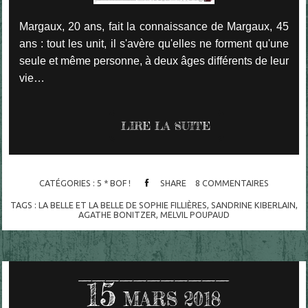
Margaux, 20 ans, fait la connaissance de Margaux, 45
ans : tout les unit, il s'avère qu'elles ne forment qu'une
seule et même personne, à deux âges différents de leur
vie…
LIRE LA SUITE
CATÉGORIES :
5 * BOF !
SHARE
8
COMMENTAIRES
TAGS :
LA BELLE ET LA BELLE DE SOPHIE FILLIÈRES
,
SANDRINE KIBERLAIN
,
AGATHE BONITZER
,
MELVIL POUPAUD
15
MARS 2018