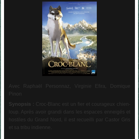
Avec Raphaël Personnaz, Virginie Efira, Domique
Pinon
Synopsis :
Croc-Blanc est un fier et courageux chien-
loup. Après avoir grandi dans les espaces enneigés et
hostiles du Grand Nord, il est recueilli par Castor Gris
et sa tribu indienne.