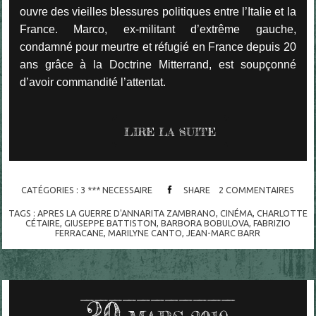
ouvre des vieilles blessures politiques entre l’Italie et la
France. Marco, ex-militant d’extrême gauche,
condamné pour meurtre et réfugié en France depuis 20
ans grâce à la Doctrine Mitterrand, est soupçonné
d’avoir commandité l’attentat.
LIRE LA SUITE
CATÉGORIES :
3 *** NECESSAIRE
SHARE
2
COMMENTAIRES
TAGS :
APRES LA GUERRE D'ANNARITA ZAMBRANO
,
CINÉMA
,
CHARLOTTE
CÉTAIRE
,
GIUSEPPE BATTISTON
,
BARBORA BOBULOVA
,
FABRIZIO
FERRACANE
,
MARILYNE CANTO
,
JEAN-MARC BARR
20