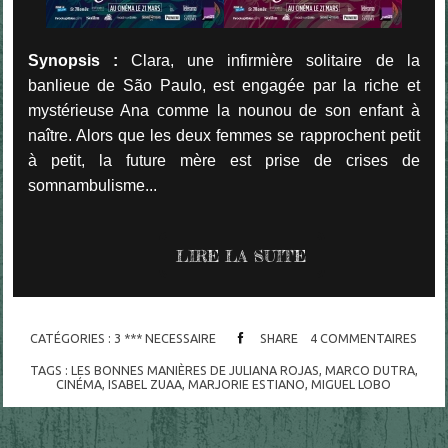
Synopsis :
Clara, une infirmière solitaire de la
banlieue de São Paulo, est engagée par la riche et
mystérieuse Ana comme la nounou de son enfant à
naître. Alors que les deux femmes se rapprochent petit
à petit, la future mère est prise de crises de
somnambulisme...
LIRE LA SUITE
CATÉGORIES :
3 *** NECESSAIRE
SHARE
4
COMMENTAIRES
TAGS :
LES BONNES MANIÈRES DE JULIANA ROJAS
,
MARCO DUTRA
,
CINÉMA
,
ISABEL ZUAA
,
MARJORIE ESTIANO
,
MIGUEL LOBO