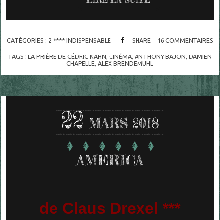
CATÉGORIES :
2 **** INDISPENSABLE
SHARE
16
COMMENTAIRES
TAGS :
LA PRIÈRE DE CÉDRIC KAHN
,
CINÉMA
,
ANTHONY BAJON
,
DAMIEN
CHAPELLE
,
ALEX BRENDEMÜHL
22
MARS 2018
AMERICA
de Claus Drexel ***