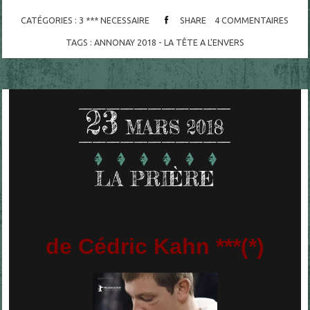
CATÉGORIES :
3 *** NECESSAIRE
SHARE
4
COMMENTAIRES
TAGS :
ANNONAY 2018 - LA TÊTE A L'ENVERS
23
MARS 2018
LA PRIÈRE
de Cédric Kahn ***(*)