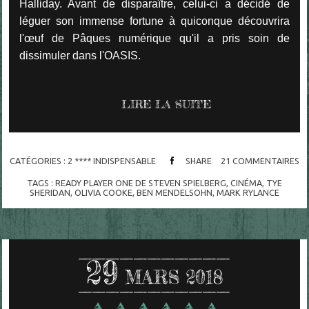
Halliday. Avant de disparaître, celui-ci a décidé de
léguer son immense fortune à quiconque découvrira
l'œuf de Pâques numérique qu'il a pris soin de
dissimuler dans l'OASIS.
LIRE LA SUITE
CATÉGORIES :
2 **** INDISPENSABLE
SHARE
21
COMMENTAIRES
TAGS :
READY PLAYER ONE DE STEVEN SPIELBERG
,
CINÉMA
,
TYE
SHERIDAN
,
OLIVIA COOKE
,
BEN MENDELSOHN
,
MARK RYLANCE
29
MARS 2018