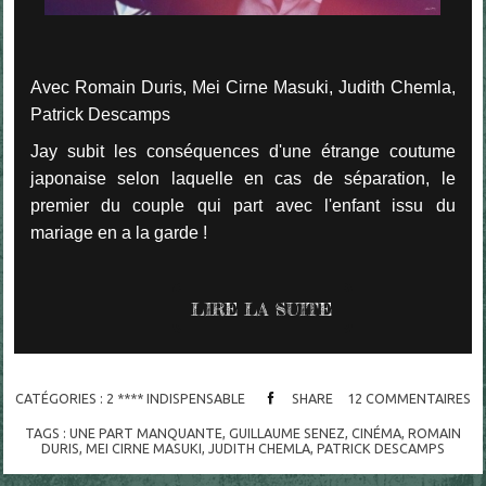
Avec Romain Duris, Mei Cirne Masuki, Judith Chemla,
Patrick Descamps
Jay subit les conséquences d'une étrange coutume
japonaise selon laquelle en cas de séparation, le
premier du couple qui part avec l'enfant issu du
mariage en a la garde !
LIRE LA SUITE
CATÉGORIES :
2 **** INDISPENSABLE
SHARE
12
COMMENTAIRES
TAGS :
UNE PART MANQUANTE
,
GUILLAUME SENEZ
,
CINÉMA
,
ROMAIN
DURIS
,
MEI CIRNE MASUKI
,
JUDITH CHEMLA
,
PATRICK DESCAMPS