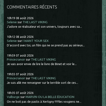
COMMENTAIRES RÉCENTS
10h19
08
août 2026
Selenie
sur
THE LAST VIKING
J'adore ce réalisateur et son univers, toujours avec sa...
10h12
08
août 2026
Selenie
sur
I WANT YOUR SEX
D'accord avec toi, un film qui ne se prend pas au sérieux...
19h59
07
août 2026
Princecranoir
sur
THE LAST VIKING
Je vais avoir envie de lire le livre de Binet et voir le...
19h55
07
août 2026
Princecranoir
sur
THE LAST VIKING
Je suis allé me renseigner sur le terrible sort de ces...
18h35
07
août 2026
Valburge
sur
MARVIN OU LA BELLE ÉDUCATION
On ne boit pas de pastis à Xertigny !!!!!!les vosgiens ne...