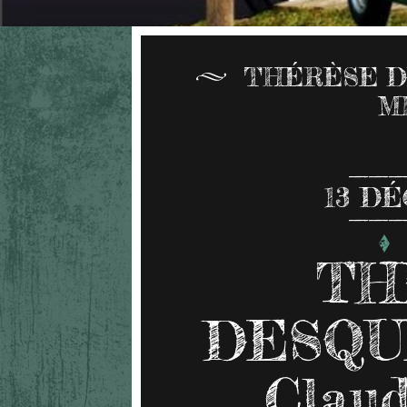
THÉRÈSE D
M
13
DÉ
TH
DESQU
Claud