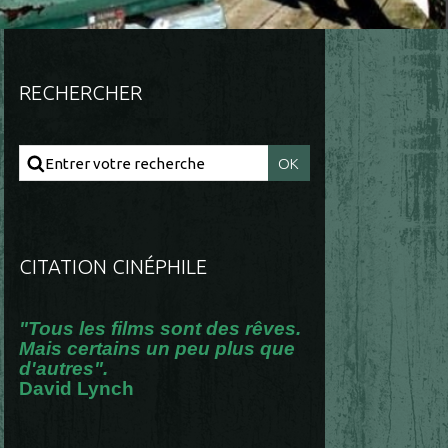
RECHERCHER
CITATION CINÉPHILE
"Tous les films sont des rêves.
Mais certains un peu plus que
d'autres".
David Lynch