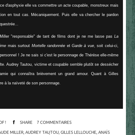
rce d'asphyxie elle va commettre un acte coupable, monstreux mais
ion en tout cas. Mécaniquement. Puis elle va chercher le pardon
questrée...
iller "responsable" de tant de films dont je ne me lasse pas
La
aime
mais surtout
Mortelle randonnée
et
Garde à vue
, soit celui-ci,
impersonnel ! Je ne sais si c'est le personnage de Thérèse elle-même
évolte. Audrey Tautou, victime et coupable semble plutôt se dessécher
e amie qui connaîtra brièvement un grand amour. Quant à Gilles
oire à la naïveté de son personnage.
OF !
SHARE
7
COMMENTAIRES
UDE MILLER
,
AUDREY TAUTOU
,
GILLES LELLOUCHE
,
ANAÏS