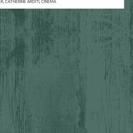
ER
,
CATHERINE ARDITI
,
CINÉMA