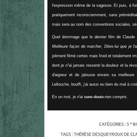
l'expression même de la sagesse. Et puis, à fo
pratiquement inconsciemment, sans préméditat
mais sera au nom des conventions sociales, sé
Quel dommage que le dernier film de Claude M
Meilleure façon de marcher
,
Dites-lui que je l'
joliment filmé certes mais froid et totalement 
dont je n''ai jamais ressenti la douleur et la r
d'aigreur et de jalousie envers sa meilleur
Lellouche, bouffi, j'ai aussi eu bien du mal à cr
En un mot, je n'ai
sans doute
rien compris.
CATÉGORIES :
5 * B
TAGS :
THÉRÈSE DESQUEYROUX DE CLA