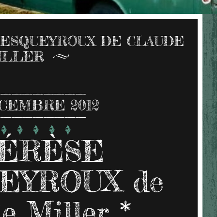
ESQUEYROUX DE CLAUDE
ILLER
CEMBRE 2012
ÉRÈSE
EYROUX de
e Miller *