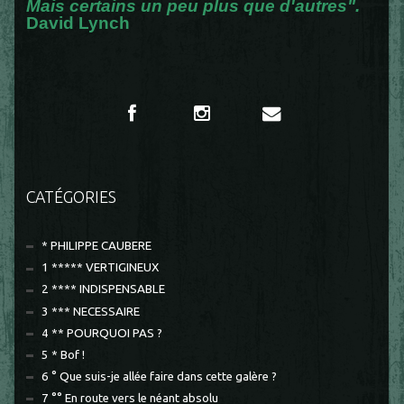
Mais certains un peu plus que d'autres".
David Lynch
CATÉGORIES
* PHILIPPE CAUBERE
1 ***** VERTIGINEUX
2 **** INDISPENSABLE
3 *** NECESSAIRE
4 ** POURQUOI PAS ?
5 * Bof !
6 ° Que suis-je allée faire dans cette galère ?
7 °° En route vers le néant absolu