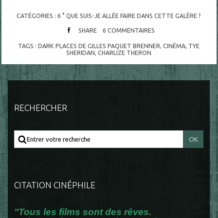
CATÉGORIES :
6 ° QUE SUIS-JE ALLÉE FAIRE DANS CETTE GALÈRE ?
SHARE
6
COMMENTAIRES
TAGS :
DARK PLACES DE GILLES PAQUET BRENNER
,
CINÉMA
,
TYE
SHERIDAN
,
CHARLIZE THERON
RECHERCHER
CITATION CINÉPHILE
"Tous les films sont des rêves.