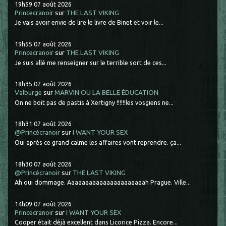
19h59
07
août 2026
Princecranoir
sur
THE LAST VIKING
Je vais avoir envie de lire le livre de Binet et voir le...
19h55
07
août 2026
Princecranoir
sur
THE LAST VIKING
Je suis allé me renseigner sur le terrible sort de ces...
18h35
07
août 2026
Valburge
sur
MARVIN OU LA BELLE ÉDUCATION
On ne boit pas de pastis à Xertigny !!!!!!les vosgiens ne...
18h31
07
août 2026
@Princécranoir
sur
I WANT YOUR SEX
Oui après ce grand calme les affaires vont reprendre. ça...
18h30
07
août 2026
@Princécranoir
sur
THE LAST VIKING
Ah oui dommage. Aaaaaaaaaaaaaaaaaaaaaah Prague. Ville...
14h09
07
août 2026
Princecranoir
sur
I WANT YOUR SEX
Cooper était déjà excellent dans Licorice Pizza. Encore...