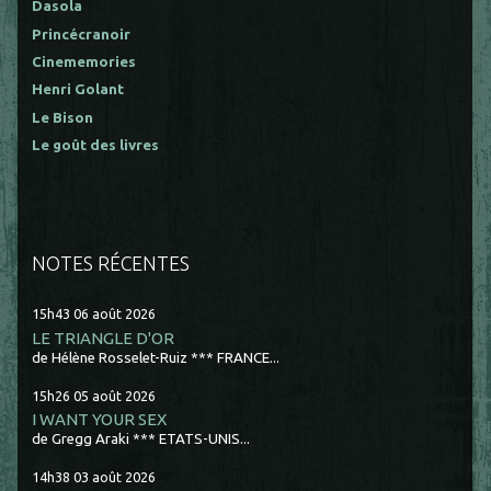
Dasola
Princécranoir
Cinememories
Henri Golant
Le Bison
Le goût des livres
NOTES RÉCENTES
15h43
06
août 2026
LE TRIANGLE D'OR
de Hélène Rosselet-Ruiz *** FRANCE...
15h26
05
août 2026
I WANT YOUR SEX
de Gregg Araki *** ETATS-UNIS...
14h38
03
août 2026