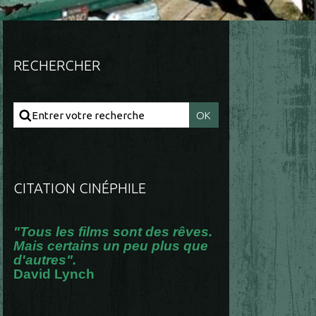
RECHERCHER
CITATION CINÉPHILE
"Tous les films sont des rêves.
Mais certains un peu plus que
d'autres".
David Lynch