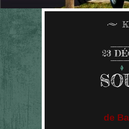
K
23
DÉ
SO
de Ba