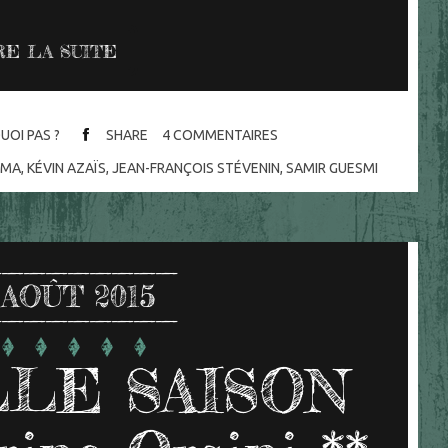
RE LA SUITE
UOI PAS ?
SHARE
4
COMMENTAIRES
ÉMA
,
KÉVIN AZAÏS
,
JEAN-FRANÇOIS STÉVENIN
,
SAMIR GUESMI
AOÛT 2015
LE SAISON