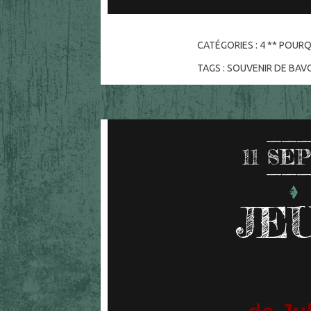
CATÉGORIES :
4 ** POURQ
TAGS :
SOUVENIR DE BAV
11
SEP
JE