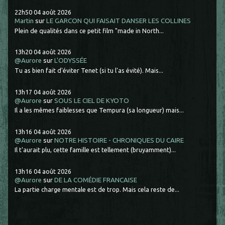
22h50
04
août 2026
Martin
sur
LE GARCON QUI FAISAIT DANSER LES COLLINES
Plein de qualités dans ce petit film "made in North...
13h20
04
août 2026
@Aurore
sur
L'ODYSSÉE
Tu as bien fait d'éviter Tenet (si tu l'as évité). Mais...
13h17
04
août 2026
@Aurore
sur
SOUS LE CIEL DE KYOTO
Il a les mêmes faiblesses que Tempura (sa longueur) mais...
13h16
04
août 2026
@Aurore
sur
NOTRE HISTOIRE - CHRONIQUES DU CAIRE
Il t'aurait plu, cette famille est tellement (bruyamment)...
13h16
04
août 2026
@Aurore
sur
DE LA COMÉDIE FRANCAISE
La partie charge mentale est de trop. Mais cela reste de...