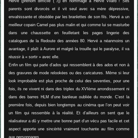
Hervé (prénom difficile (
J
)) en hommage à Hervé Vilard ! Ses
parents sont divorcés et il vit seul avec sa mère dépressive,
envahissante et obsédée par les branlettes de son fils. Hervé a un
meilleur copain Camel pas plus malin et qui comme lui se masturbe
dans une chaussette en feuilletant les pages lingerie des
catalogues de la Redoute des années 80. Hervé a néanmoins un
avantage, il plaît à Aurore et malgré la trouille qui le paralyse, il va
réussir à « sortir » avec elle.
Enfin un film qui parle d’ados qui ressemblent à des ados et non à
des gravures de mode relookées ou des caricatures. Même si leur
look improbable est plus proche de celui des seventies, pour une
fois, ils ne vivent ni dans des triplex du XVIème arrondissement ni
dans des barres HLM d’une banlieue oubliée du monde. C’est la
première fois, depuis bien longtemps au cinéma que l’on peut voir
un film qui ressemble à la réalité. Et d’ailleurs on sent que le
réalisateur a dû y mettre une bonne part d’un vécu pas facile et cet
aspect apporte une sincérité vraiment touchante au film comme
aux personnages.