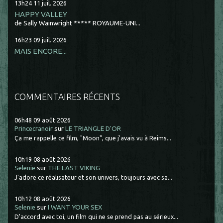
13h24
11
juil. 2026
HAPPY VALLEY
de Sally Wainwright ***** ROYAUME-UNI...
16h23
09
juil. 2026
MAIS ENCORE...
COMMENTAIRES RÉCENTS
06h48
09
août 2026
Princecranoir
sur
LE TRIANGLE D'OR
Ça me rappelle ce film, "Moon", que j'avais vu à Reims...
10h19
08
août 2026
Selenie
sur
THE LAST VIKING
J'adore ce réalisateur et son univers, toujours avec sa...
10h12
08
août 2026
Selenie
sur
I WANT YOUR SEX
D'accord avec toi, un film qui ne se prend pas au sérieux...