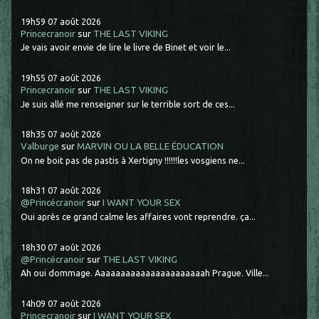
19h59
07
août 2026
Princecranoir
sur
THE LAST VIKING
Je vais avoir envie de lire le livre de Binet et voir le...
19h55
07
août 2026
Princecranoir
sur
THE LAST VIKING
Je suis allé me renseigner sur le terrible sort de ces...
18h35
07
août 2026
Valburge
sur
MARVIN OU LA BELLE ÉDUCATION
On ne boit pas de pastis à Xertigny !!!!!!les vosgiens ne...
18h31
07
août 2026
@Princécranoir
sur
I WANT YOUR SEX
Oui après ce grand calme les affaires vont reprendre. ça...
18h30
07
août 2026
@Princécranoir
sur
THE LAST VIKING
Ah oui dommage. Aaaaaaaaaaaaaaaaaaaaaah Prague. Ville...
14h09
07
août 2026
Princecranoir
sur
I WANT YOUR SEX