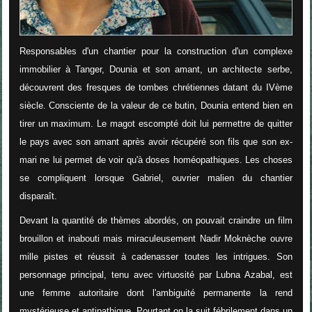
Responsables d'un chantier pour la construction d'un complexe
immobilier à Tanger, Dounia et son amant, un architecte serbe,
découvrent des fresques de tombes chrétiennes datant du IVème
siècle. Consciente de la valeur de ce butin, Dounia entend bien en
tirer un maximum. Le magot escompté doit lui permettre de quitter
le pays avec son amant après avoir récupéré son fils que son ex-
mari ne lui permet de voir qu'à doses homéopathiques. Les choses
se compliquent lorsque Gabriel, ouvrier malien du chantier
disparaît.
Devant la quantité de thèmes abordés, on pouvait craindre un film
brouillon et inabouti mais miraculeusement Nadir Moknèche ouvre
mille pistes et réussit à cadenasser toutes les intrigues. Son
personnage principal, tenu avec virtuosité par Lubna Azabal, est
une femme autoritaire dont l'ambiguité permanente la rend
mystérieuse et antipathique. Pourtant on la suit fébrilement dans un