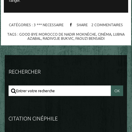
Tanger.
CATÉGORIES :
3 *** NECESSAIRE
SHARE
2
COMMENTAIRES
TAGS :
GOOD BYE MOROCCO DE NADIR MOKNÈCHE
,
CINÉMA
,
LUBNA
AZABAL
,
RADIVOJE BUKVIC
,
FAOUZI BENSAÏDI
RECHERCHER
CITATION CINÉPHILE