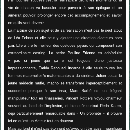
Par touches successives, la réalisatrice décrit les moments où la
vie de chacun va basculer pour parvenir à son épilogue et on
aimerait pouvoir prolonger encore cet accompagnement et savoir
ce qu’ils vont devenir.
La maîtrise de son sujet et de sa réalisation n’est pas le seul atout
de Léa Fehner et elle peut y ajouter une direction d’acteurs hors
pair. Elle a tiré le meilleur des quelques joyaux qui composent son
extraordinaire casting. La petite Pauline Etienne en ado/adulte
« pas si jeune que ça » est toujours d’une justesse
impressionnante, Farida Rahouadj incarne à elle seule toutes les
femmes maternelles/« maternisantes » du cinéma, Julien Lucas le
jeune médecin mufle, macho se transforme imperceptiblement et
succombe presque à son insu, Marc Barbé est un élégant
manipulateur tout en finasseries, Vincent Rottiers voyou charmeur
souvent au bord de l’implosion, et bien sûr surtout Reda Kateb,
déjà particulièrement remarquable dans « Un prophète », il prouve
ici ce qu’est un
A
cteur tout en douceur...
Mais au fond il n’est pas étonnant qu’avec un titre aussi magnifique