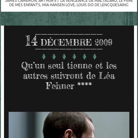
JAMES CAMERON
,
ARTHUR ET LA VENGEANCE DE MALTAZARD
,
LE PÈRE
DE MES ENFANTS
,
MIA HANSEN LOVE
,
LOUIS DO DE LENCQUESAING
14
DÉCEMBRE 2009
Qu’un seul tienne et les
autres suivront de Léa
Fehner ****