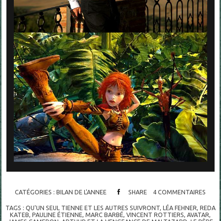
CATÉGORIES :
BILAN DE L'ANNEE
SHARE
4
COMMENTAIRES
TAGS :
QU'UN SEUL TIENNE ET LES AUTRES SUIVRONT
,
LÉA FEHNER
,
REDA
KATEB
,
PAULINE ÉTIENNE
,
MARC BARBÉ
,
VINCENT ROTTIERS
,
AVATAR
,