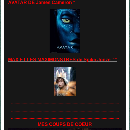
AVATAR DE James Cameron *
MAX ET LES MAXIMONSTRES de Spike Jonze °°°
.............................................................................................
.............................................................................................
.............................................................................................
MES COUPS DE COEUR