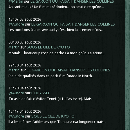
@Martin
sur
LE GARCON QUI FAISAIT DANSER LES COLLINES
Ah tant mieux ! Un film macédonien... on peut dire qu'on...
15h07
05
août 2026
@Aurore
sur
LE GARCON QUI FAISAIT DANSER LES COLLINES
Les moutons à une rave party c'est bien la première fois....
00h00
05
août 2026
Martin
sur
SOUS LE CIEL DE KYOTO
Mouais... beaucoup trop de pathos à mon goût. La scène...
22h50
04
août 2026
Martin
sur
LE GARCON QUI FAISAIT DANSER LES COLLINES
Plein de qualités dans ce petit film "made in North...
13h20
04
août 2026
@Aurore
sur
L'ODYSSÉE
Tu as bien fait d'éviter Tenet (si tu l'as évité). Mais...
13h17
04
août 2026
@Aurore
sur
SOUS LE CIEL DE KYOTO
Il a les mêmes faiblesses que Tempura (sa longueur) mais...