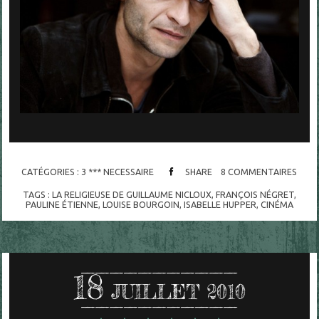
CATÉGORIES :
3 *** NECESSAIRE
SHARE
8
COMMENTAIRES
TAGS :
LA RELIGIEUSE DE GUILLAUME NICLOUX
,
FRANÇOIS NÉGRET
,
PAULINE ÉTIENNE
,
LOUISE BOURGOIN
,
ISABELLE HUPPER
,
CINÉMA
18
JUILLET 2010