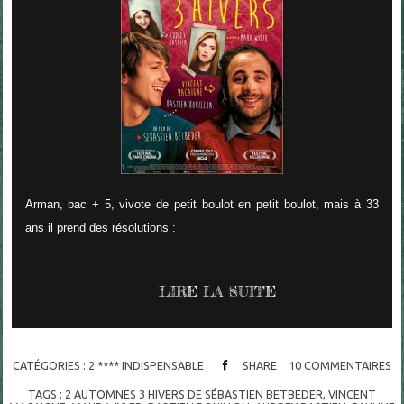
Arman, bac + 5, vivote de petit boulot en petit boulot, mais à 33
ans il prend des résolutions :
LIRE LA SUITE
CATÉGORIES :
2 **** INDISPENSABLE
SHARE
10
COMMENTAIRES
TAGS :
2 AUTOMNES 3 HIVERS DE SÉBASTIEN BETBEDER
,
VINCENT