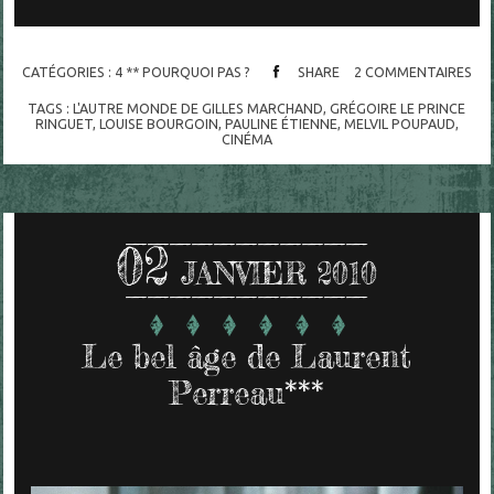
CATÉGORIES :
4 ** POURQUOI PAS ?
SHARE
2
COMMENTAIRES
TAGS :
L'AUTRE MONDE DE GILLES MARCHAND
,
GRÉGOIRE LE PRINCE
RINGUET
,
LOUISE BOURGOIN
,
PAULINE ÉTIENNE
,
MELVIL POUPAUD
,
CINÉMA
02
JANVIER 2010
Le bel âge de Laurent
Perreau***