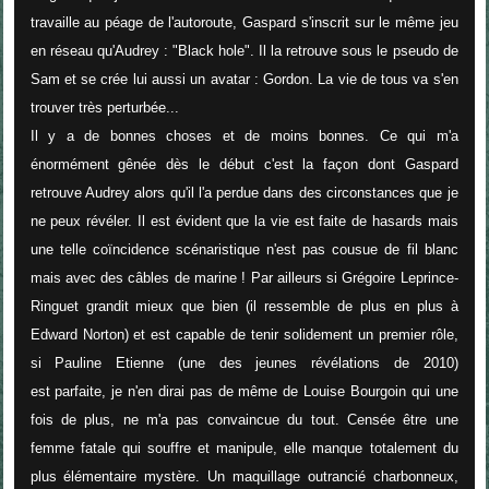
travaille au péage de l'autoroute, Gaspard s'inscrit sur le même jeu
en réseau qu'Audrey : "Black hole". Il la retrouve sous le pseudo de
Sam et se crée lui aussi un avatar : Gordon. La vie de tous va s'en
trouver très perturbée...
Il y a de bonnes choses et de moins bonnes. Ce qui m'a
énormément gênée dès le début c'est la façon dont Gaspard
retrouve Audrey alors qu'il l'a perdue dans des circonstances que je
ne peux révéler. Il est évident que la vie est faite de hasards mais
une telle coïncidence scénaristique n'est pas cousue de fil blanc
mais avec des câbles de marine ! Par ailleurs si Grégoire Leprince-
Ringuet grandit mieux que bien (il ressemble de plus en plus à
Edward Norton) et est capable de tenir solidement un premier rôle,
si Pauline Etienne (une des jeunes révélations de 2010)
est parfaite, je n'en dirai pas de même de
Louise Bourgoin qui une
fois de plus, ne m'a pas convaincue du tout. Censée être une
femme fatale qui souffre et manipule, elle manque totalement du
plus élémentaire mystère. Un maquillage outrancié charbonneux,