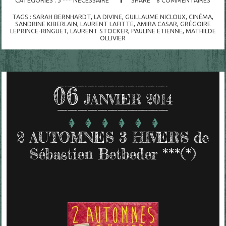
CATÉGORIES :
3 *** NECESSAIRE
SHARE
8
COMMENTAIRES
TAGS :
SARAH BERNHARDT
,
LA DIVINE
,
GUILLAUME NICLOUX
,
CINÉMA
,
SANDRINE KIBERLAIN
,
LAURENT LAFITTE
,
AMIRA CASAR
,
GRÉGOIRE
LEPRINCE-RINGUET
,
LAURENT STOCKER
,
PAULINE ETIENNE
,
MATHILDE
OLLIVIER
06
JANVIER 2014
2 AUTOMNES 3 HIVERS de
Sébastien Betbeder ***(*)