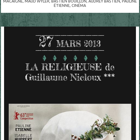
MACAIGNE
,
MAUD WYLER
,
BASTIEN BOUILLON
,
AUDREY BASTIEN
,
PAULINE
ÉTIENNE
,
CINÉMA
27
MARS 2013
LA RELIGIEUSE de
Guillaume Nicloux ***