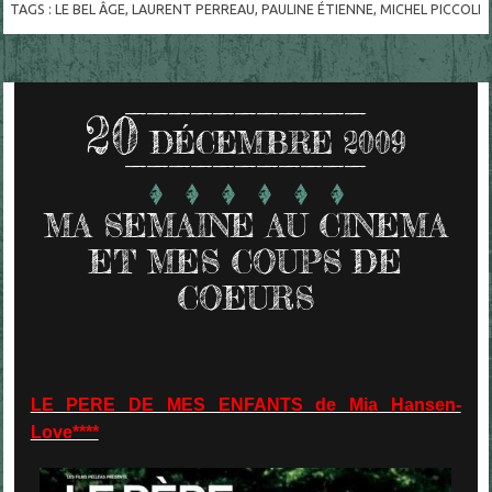
TAGS :
LE BEL ÂGE
,
LAURENT PERREAU
,
PAULINE ÉTIENNE
,
MICHEL PICCOLI
20
DÉCEMBRE 2009
MA SEMAINE AU CINEMA
ET MES COUPS DE
COEURS
LE PERE DE MES ENFANTS de Mia Hansen-
Love****