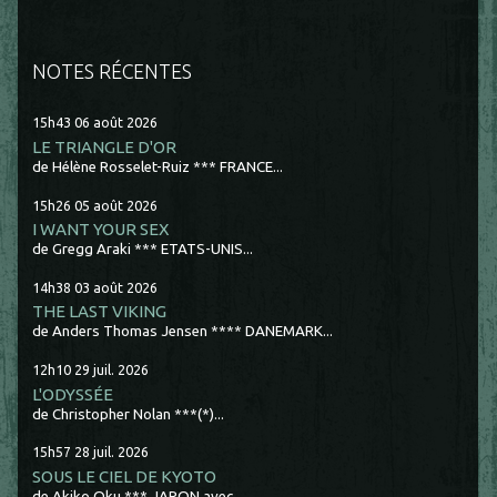
NOTES RÉCENTES
15h43
06
août 2026
LE TRIANGLE D'OR
de Hélène Rosselet-Ruiz *** FRANCE...
15h26
05
août 2026
I WANT YOUR SEX
de Gregg Araki *** ETATS-UNIS...
14h38
03
août 2026
THE LAST VIKING
de Anders Thomas Jensen **** DANEMARK...
12h10
29
juil. 2026
L'ODYSSÉE
de Christopher Nolan ***(*)...
15h57
28
juil. 2026
SOUS LE CIEL DE KYOTO
de Akiko Oku *** JAPON avec...