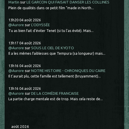
Martin
sur
LE GARCON QUI FAISAIT DANSER LES COLLINES
Plein de qualités dans ce petit film "made in North...
13h20
04
août 2026
@Aurore
sur
L'ODYSSÉE
Tu as bien fait d'éviter Tenet (si tu l'as évité). Mais...
13h17
04
août 2026
@Aurore
sur
SOUS LE CIEL DE KYOTO
Il a les mêmes faiblesses que Tempura (sa longueur) mais...
13h16
04
août 2026
@Aurore
sur
NOTRE HISTOIRE - CHRONIQUES DU CAIRE
Il t'aurait plu, cette famille est tellement (bruyamment)...
13h16
04
août 2026
@Aurore
sur
DE LA COMÉDIE FRANCAISE
La partie charge mentale est de trop. Mais cela reste de...
août 2026