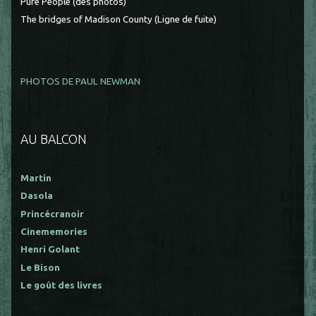
Pure People (des photos)
The bridges of Madison County (Ligne de fuite)
PHOTOS DE PAUL NEWMAN
AU BALCON
Martin
Dasola
Princécranoir
Cinememories
Henri Golant
Le Bison
Le goût des livres