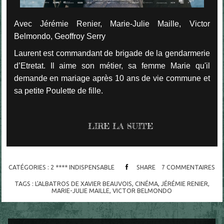
Avec Jérémie Renier, Marie-Julie Maille, Victor
Belmondo, Geoffroy Serry
Laurent est commandant de brigade de la gendarmerie
d’Etretat. Il aime son métier, sa femme Marie qu'il
demande en mariage après 10 ans de vie commune et
sa petite Poulette de fille.
LIRE LA SUITE
CATÉGORIES :
2 **** INDISPENSABLE
SHARE
7
COMMENTAIRES
TAGS :
L'ALBATROS DE XAVIER BEAUVOIS
,
CINÉMA
,
JÉRÉMIE RENIER
,
MARIE-JULIE MAILLE
,
VICTOR BELMONDO