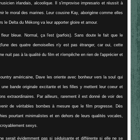
sicien irlandais, alcoolique. Il s'improvise impresario et réussit à
nir le moral des marines. Leur cousine Kay, aborigène comme elles
ers le Delta du Mékong va leur apporter gloire et amour.
fleur bleue. Normal, ça l'est (parfois). Sans doute le fait que le
s d'une des quatre demoiselles n'y est pas étranger, car oui, cette
 ne nuit pas à la qualité du film et n'empêche en rien de l'apprécier et
country américaine, Dave les oriente avec bonheur vers la soul qui
une bande originale excitante et les filles y mettent leur coeur et
ons extraordinaires. Par ailleurs, rarement il est donné de voir des
evenir de véritables bombes à mesure que le film progresse. Dès
ies pourtant minimalistes et en dehors de leurs qualités vocales,
incroyablement sexys.
e serait évidemment pas si séduisante et différente si elle ne se