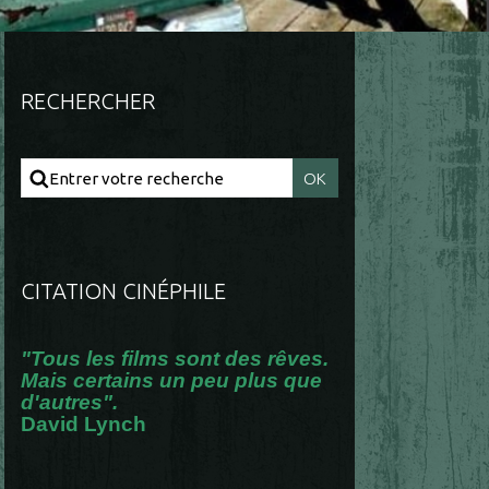
RECHERCHER
CITATION CINÉPHILE
"Tous les films sont des rêves.
Mais certains un peu plus que
d'autres".
David Lynch