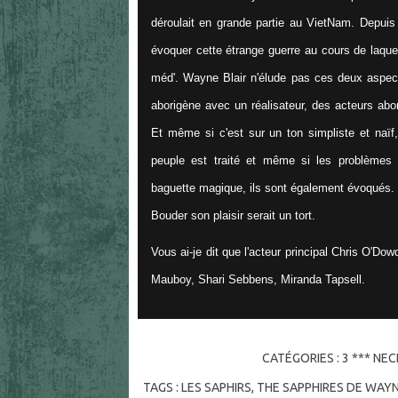
déroulait en grande partie au VietNam. Depui
évoquer cette étrange guerre au cours de laquel
méd'. Wayne Blair n'élude pas ces deux aspects
aborigène avec un réalisateur, des acteurs abo
Et même si c'est sur un ton simpliste et naï
peuple est traité et même si les problèmes
baguette magique, ils sont également évoqués.
Bouder son plaisir serait un tort.
Vous ai-je dit que l'acteur principal Chris O'Do
Mauboy, Shari Sebbens, Miranda Tapsell.
CATÉGORIES :
3 *** NE
TAGS :
LES SAPHIRS
,
THE SAPPHIRES DE WAYN