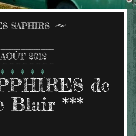
ES SAPHIRS
AOÛT 2012
PPHIRES de
 Blair ***