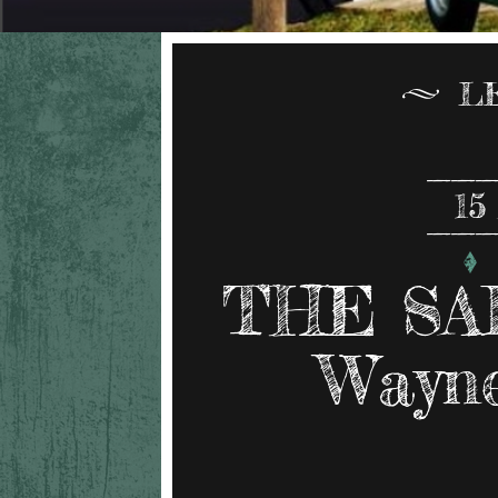
L
15
THE SA
Wayne