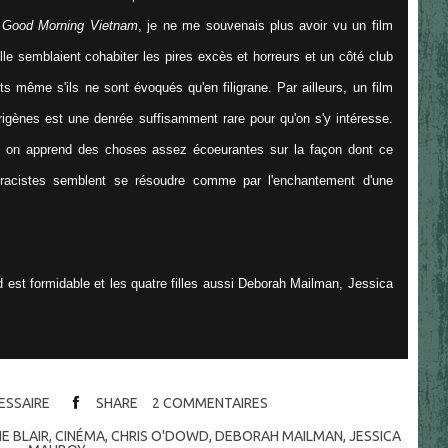
s
Good Morning Vietnam
, je ne me souvenais plus avoir vu un film
le semblaient cohabiter les pires excès et horreurs et un côté club
 même s'ils ne sont évoqués qu'en filigrane. Par ailleurs, un film
rigènes est une denrée suffisamment rare pour qu'on s'y intéresse.
f, on apprend des choses assez écoeurantes sur la façon dont ce
 racistes semblent se résoudre comme par l'enchantement d'une
wd est formidable et les quatre filles aussi Deborah Mailman, Jessica
CESSAIRE
SHARE
2
COMMENTAIRES
E BLAIR
,
CINÉMA
,
CHRIS O'DOWD
,
DEBORAH MAILMAN
,
JESSICA