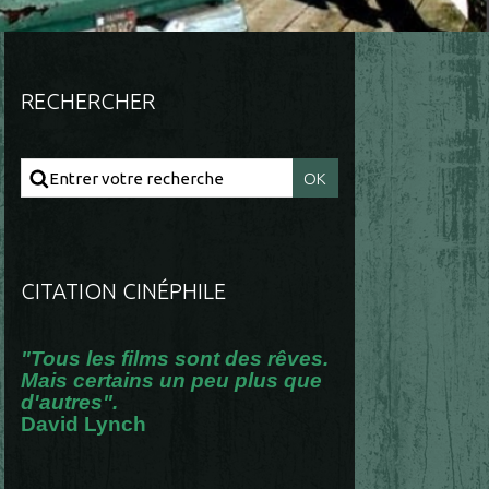
RECHERCHER
CITATION CINÉPHILE
"Tous les films sont des rêves.
Mais certains un peu plus que
d'autres".
David Lynch