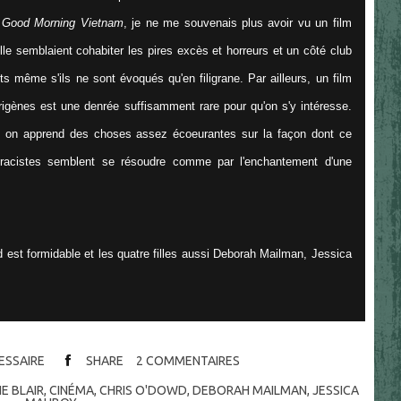
s
Good Morning Vietnam
, je ne me souvenais plus avoir vu un film
le semblaient cohabiter les pires excès et horreurs et un côté club
 même s'ils ne sont évoqués qu'en filigrane. Par ailleurs, un film
rigènes est une denrée suffisamment rare pour qu'on s'y intéresse.
f, on apprend des choses assez écoeurantes sur la façon dont ce
 racistes semblent se résoudre comme par l'enchantement d'une
wd est formidable et les quatre filles aussi Deborah Mailman, Jessica
CESSAIRE
SHARE
2
COMMENTAIRES
E BLAIR
,
CINÉMA
,
CHRIS O'DOWD
,
DEBORAH MAILMAN
,
JESSICA