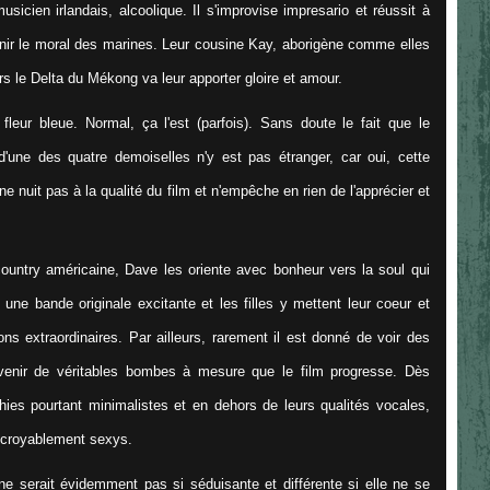
sicien irlandais, alcoolique. Il s'improvise impresario et réussit à
nir le moral des marines. Leur cousine Kay, aborigène comme elles
ers le Delta du Mékong va leur apporter gloire et amour.
fleur bleue. Normal, ça l'est (parfois). Sans doute le fait que le
s d'une des quatre demoiselles n'y est pas étranger, car oui, cette
 ne nuit pas à la qualité du film et n'empêche en rien de l'apprécier et
country américaine, Dave les oriente avec bonheur vers la soul qui
une bande originale excitante et les filles y mettent leur coeur et
ons extraordinaires. Par ailleurs, rarement il est donné de voir des
evenir de véritables bombes à mesure que le film progresse. Dès
ies pourtant minimalistes et en dehors de leurs qualités vocales,
incroyablement sexys.
e serait évidemment pas si séduisante et différente si elle ne se