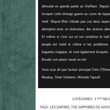
déroulait en grande partie au VietNam. Depui
évoquer cette étrange guerre au cours de laquel
méd'. Wayne Blair n'élude pas ces deux aspects
aborigène avec un réalisateur, des acteurs abo
Et même si c'est sur un ton simpliste et naï
peuple est traité et même si les problèmes
baguette magique, ils sont également évoqués.
Bouder son plaisir serait un tort.
Vous ai-je dit que l'acteur principal Chris O'Do
Mauboy, Shari Sebbens, Miranda Tapsell.
CATÉGORIES :
3 *** NE
TAGS :
LES SAPHIRS
,
THE SAPPHIRES DE WAYN