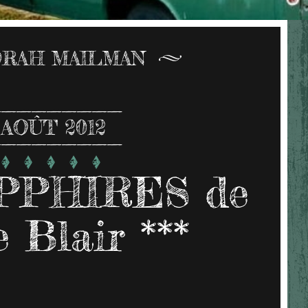
RAH MAILMAN
AOÛT 2012
PPHIRES de
 Blair ***