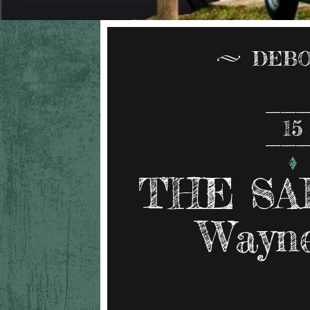
DEBO
15
THE SA
Wayne