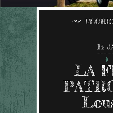
FLORE
14
J
LA 
PATRON
Lous