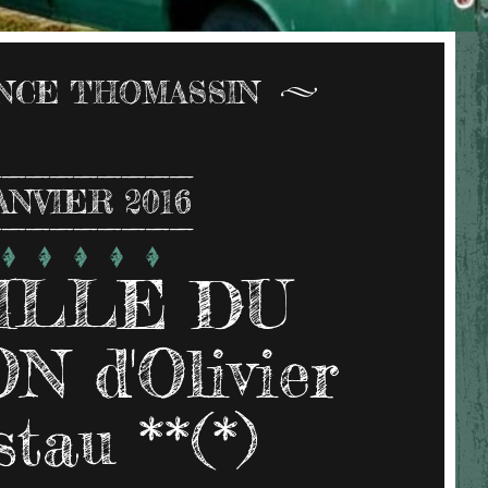
NCE THOMASSIN
ANVIER 2016
FILLE DU
 d'Olivier
tau **(*)