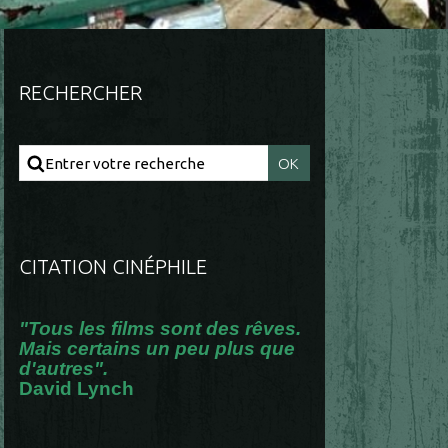
RECHERCHER
CITATION CINÉPHILE
"Tous les films sont des rêves.
Mais certains un peu plus que
d'autres".
David Lynch