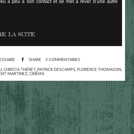
 peu à peu à son contact et se met à rêver d’une autre
RE LA SUITE
CESSAIRE
SHARE
3
COMMENTAIRES
U
,
CHRISTA THÉRET
,
PATRICK DESCAMPS
,
FLORENCE THOMASSIN
,
ENT MARTINEZ
,
CINÉMA