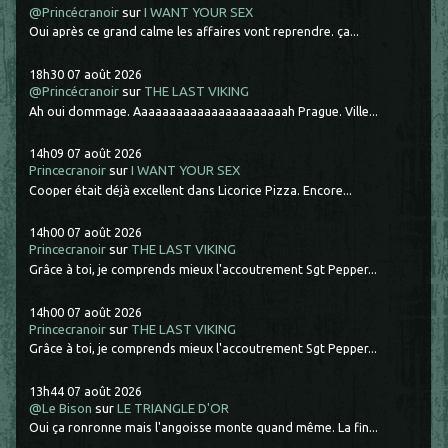
@Princécranoir
sur
I WANT YOUR SEX
Oui après ce grand calme les affaires vont reprendre. ça...
18h30
07
août 2026
@Princécranoir
sur
THE LAST VIKING
Ah oui dommage. Aaaaaaaaaaaaaaaaaaaaaah Prague. Ville...
14h09
07
août 2026
Princecranoir
sur
I WANT YOUR SEX
Cooper était déjà excellent dans Licorice Pizza. Encore...
14h00
07
août 2026
Princecranoir
sur
THE LAST VIKING
Grâce à toi, je comprends mieux l'accoutrement Sgt Pepper...
14h00
07
août 2026
Princecranoir
sur
THE LAST VIKING
Grâce à toi, je comprends mieux l'accoutrement Sgt Pepper...
13h44
07
août 2026
@Le Bison
sur
LE TRIANGLE D'OR
Oui ça ronronne mais l'angoisse monte quand même. La fin...