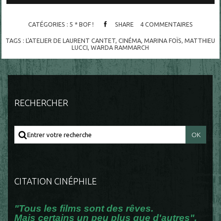
CATÉGORIES :
5 * BOF !
SHARE
4
COMMENTAIRES
TAGS :
L'ATELIER DE LAURENT CANTET
,
CINÉMA
,
MARINA FOÏS
,
MATTHIEU
LUCCI
,
WARDA RAMMARCH
RECHERCHER
CITATION CINÉPHILE
"Tous les films sont des rêves.
Mais certains un peu plus que d'autres".