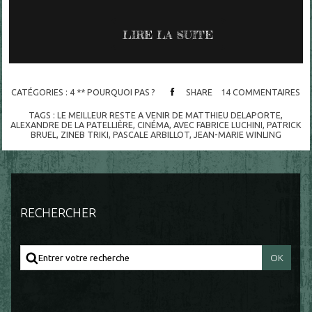
LIRE LA SUITE
CATÉGORIES :
4 ** POURQUOI PAS ?
SHARE
14
COMMENTAIRES
TAGS :
LE MEILLEUR RESTE A VENIR DE MATTHIEU DELAPORTE
,
ALEXANDRE DE LA PATELLIÈRE
,
CINÉMA
,
AVEC FABRICE LUCHINI
,
PATRICK
BRUEL
,
ZINEB TRIKI
,
PASCALE ARBILLOT
,
JEAN-MARIE WINLING
RECHERCHER