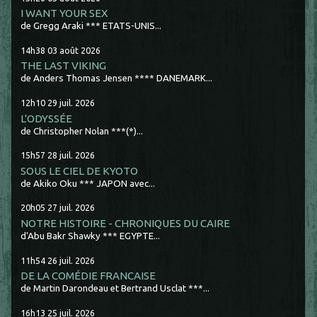
I WANT YOUR SEX
de Gregg Araki *** ETATS-UNIS...
14h38
03
août 2026
THE LAST VIKING
de Anders Thomas Jensen **** DANEMARK...
12h10
29
juil. 2026
L'ODYSSÉE
de Christopher Nolan ***(*)...
15h57
28
juil. 2026
SOUS LE CIEL DE KYOTO
de Akiko Oku *** JAPON avec...
20h05
27
juil. 2026
NOTRE HISTOIRE - CHRONIQUES DU CAIRE
d'Abu Bakr Shawky *** EGYPTE...
11h54
26
juil. 2026
DE LA COMÉDIE FRANCAISE
de Martin Darondeau et Bertrand Usclat ***...
16h13
25
juil. 2026