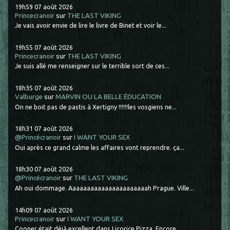
19h59
07
août 2026
Princecranoir
sur
THE LAST VIKING
Je vais avoir envie de lire le livre de Binet et voir le...
19h55
07
août 2026
Princecranoir
sur
THE LAST VIKING
Je suis allé me renseigner sur le terrible sort de ces...
18h35
07
août 2026
Valburge
sur
MARVIN OU LA BELLE ÉDUCATION
On ne boit pas de pastis à Xertigny !!!!!!les vosgiens ne...
18h31
07
août 2026
@Princécranoir
sur
I WANT YOUR SEX
Oui après ce grand calme les affaires vont reprendre. ça...
18h30
07
août 2026
@Princécranoir
sur
THE LAST VIKING
Ah oui dommage. Aaaaaaaaaaaaaaaaaaaaaah Prague. Ville...
14h09
07
août 2026
Princecranoir
sur
I WANT YOUR SEX
Cooper était déjà excellent dans Licorice Pizza. Encore...