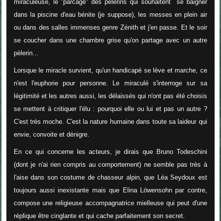
miraculeuse, le "parcage" des pèlerins qui souhaitent se baigner
dans la piscine d'eau bénite (je suppose), les messes en plein air
ou dans des salles immenses genre Zénith et j'en passe. Et le soir
se coucher dans une chambre grise qu'on partage avec un autre
pèlerin...
Lorsque le miracle survient, qu'un handicapé se lève et marche, ce
n'est l'euphorie pour personne. Le miraculé s'interroge sur sa
légitimité et les autres aussi, les délaissés qui n'ont pas été choisis
se mettent à critiquer l'élu : pourquoi elle ou lui et pas un autre ?
C'est très moche. C'est la nature humaine dans toute sa laideur qui
envie, convoite et dénigre.
En ce qui concerne les acteurs, je dirais que Bruno Todeschini
(dont je n'ai rien compris au comportement) ne semble pas très à
l'aise dans son costume de chasseur alpin, que Léa Seydoux est
toujours aussi inexistante mais que Elina Löwensohn par contre,
compose une religieuse accompagnatrice mielleuse qui peut d'une
réplique être cinglante et qui cache parfaitement son secret.