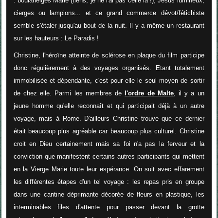
: boulaneiges Marie (tiens, je ne l'ai pas celle là !), Jésus lumineux,
cierges ou lampions... et ce grand commerce dévot/fétichiste
semble s'étaler jusqu'au bout de la nuit. Il y a même un restaurant
sur les hauteurs : Le Paradis !
Christine, l'héroïne atteinte de sclérose en plaque du film participe
donc régulièrement à des voyages organisés. Etant totalement
immobilisée et dépendante, c'est pour elle le seul moyen de sortir
de chez elle. Parmi les membres de
l'ordre de Malte
, il y a un
jeune homme qu'elle reconnaît et qui participait déjà à un autre
voyage, mais à Rome. D'ailleurs Christine trouve que ce dernier
était beaucoup plus agréable car beaucoup plus culturel. Christine
croit en Dieu certainement mais sa foi n'a pas la ferveur et la
conviction que manifestent certains autres participants qui mettent
en la Vierge Marie toute leur espérance. On suit avec effarement
les différentes étapes d'un tel voyage : les repas pris en groupe
dans une cantine déprimante décorée de fleurs en plastique, les
interminables files d'attente pour passer devant la grotte