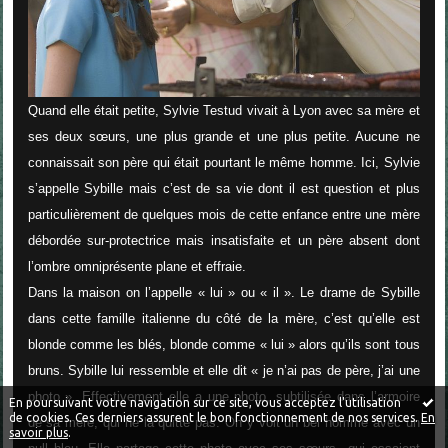
Quand elle était petite, Sylvie Testud vivait à Lyon avec sa mère et
ses deux sœurs, une plus grande et une plus petite. Aucune ne
connaissait son père qui était pourtant le même homme. Ici, Sylvie
s’appelle Sybille mais c’est de sa vie dont il est question et plus
particulièrement de quelques mois de cette enfance entre une mère
débordée sur-protectrice mais insatisfaite et un père absent dont
l’ombre omniprésente plane et effraie.
Dans la maison on l’appelle « lui » ou « il ». Le drame de Sybille
dans cette famille italienne du côté de la mère, c’est qu’elle est
blonde comme les blés, blonde comme « lui » alors qu’ils sont tous
bruns. Sybille lui ressemble et elle dit «
je n’ai pas de père, j’ai une
photo
». Effectivement elle a une photo, subtilisée dans l’armoire
En poursuivant votre navigation sur ce site, vous acceptez l'utilisation
de cookies. Ces derniers assurent le bon fonctionnement de nos services.
En
de sa mère, qui ne la quitte pas. On y voit un bel homme avec un
savoir plus
.