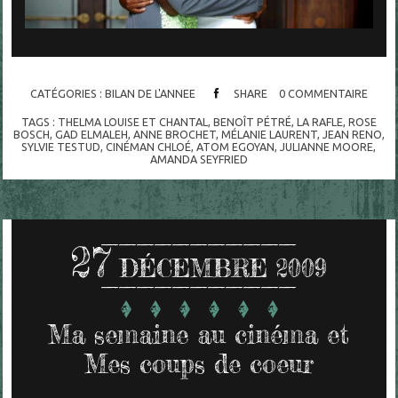
CATÉGORIES :
BILAN DE L'ANNEE
SHARE
0
COMMENTAIRE
TAGS :
THELMA LOUISE ET CHANTAL
,
BENOÎT PÉTRÉ
,
LA RAFLE
,
ROSE
BOSCH
,
GAD ELMALEH
,
ANNE BROCHET
,
MÉLANIE LAURENT
,
JEAN RENO
,
SYLVIE TESTUD
,
CINÉMAN CHLOÉ
,
ATOM EGOYAN
,
JULIANNE MOORE
,
AMANDA SEYFRIED
27
DÉCEMBRE 2009
Ma semaine au cinéma et
Mes coups de coeur