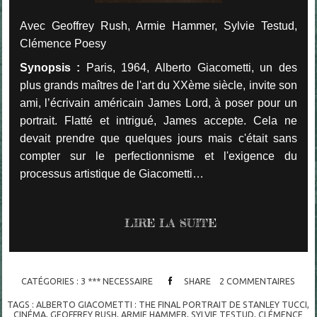
Avec Geoffrey Rush, Armie Hammer, Sylvie Testud,
Clémence Poesy
Synopsis :
Paris, 1964, Alberto Giacometti, un des
plus grands maîtres de l'art du XXème siècle, invite son
ami, l’écrivain américain James Lord, à poser pour un
portrait. Flatté et intrigué, James accepte. Cela ne
devait prendre que quelques jours mais c'était sans
compter sur le perfectionnisme et l'exigence du
processus artistique de Giacometti…
LIRE LA SUITE
CATÉGORIES :
3 *** NECESSAIRE
SHARE
2
COMMENTAIRES
TAGS :
ALBERTO GIACOMETTI : THE FINAL PORTRAIT DE STANLEY TUCCI
,
CINÉMA
,
GEOFFREY RUSH
,
ARMIE HAMMER
,
SYLVIE TESTUD
,
CLÉMENCE