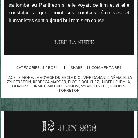
sa tombe au Panthéon si elle voyait ce film et si elle
constatait à quel point ses combats féministes et
humanistes sont aujourd'hui remis en cause.
LIRE LA SUITE
CATÉGORIES :
5 * BOF !
SHARE
19
COMMENTAIRES
TAGS :
SIMONE
,
LE VOYAGE DU SIECLE D'OLIVIER DAHAN
,
CINÉMA
,
ELSA
ZYLBERSTEIN
,
REBECCA MARDER
,
ELODIE BOUCHEZ
,
JUDITH CHEMLA
,
OLIVIER GOURMET
,
MATHIEU SPINOSI
,
SYLVIE TESTUD
,
PHILIPPE
TORRETON
12
JUIN 2018