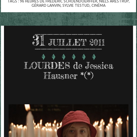
TAGS :
96 HEURES DE FRÉDÉRIC SCHOENDOERFFER
,
NIELS ARESTRUP
,
GÉRARD LANVIN
,
SYLVIE TESTUD
,
CINÉMA
31
JUILLET 2011
LOURDES de Jessica
Hausner *(*)