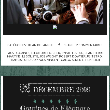
CATÉGORIES :
BILAN DE L'ANNEE
SHARE
2
COMMENTAIRES
TAGS :
GAMINES
,
ÉLÉONORE FAUCHER
,
SYLVIE TESTUD
,
JEAN-PIERRE
MARTINS
,
LE SOLISTE
,
JOE WRIGHT
,
ROBERT DOWNER JR
,
TETRO
,
FRANCIS FORD COPPOLA
,
VINCENT GALLO
,
ALDEN EHRENREICH
22
DÉCEMBRE 2009
Gamines de Eléonore