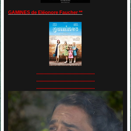
GAMINES de Eléonore Faucher **
..................................................
..................................................
..................................................