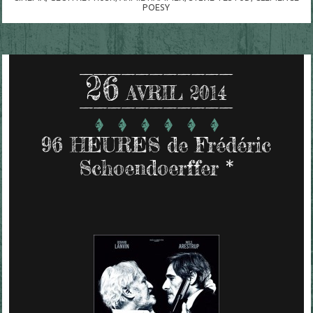
POESY
26
AVRIL 2014
96 HEURES de Frédéric
Schoendoerffer *