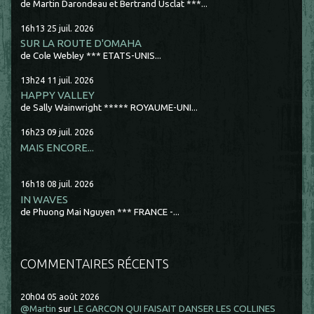
de Martin Darondeau et Bertrand Usclat ***...
16h13
25
juil. 2026
SUR LA ROUTE D'OMAHA
de Cole Webley *** ETATS-UNIS...
13h24
11
juil. 2026
HAPPY VALLEY
de Sally Wainwright ***** ROYAUME-UNI...
16h23
09
juil. 2026
MAIS ENCORE...
16h18
08
juil. 2026
IN WAVES
de Phuong Mai Nguyen *** FRANCE -...
COMMENTAIRES RÉCENTS
20h04
05
août 2026
@Martin
sur
LE GARCON QUI FAISAIT DANSER LES COLLINES