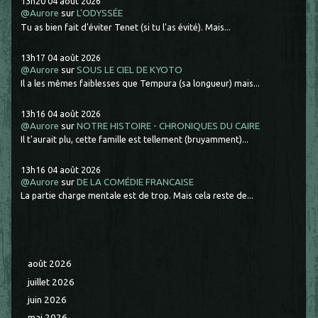
13h20
04
août 2026
@Aurore
sur
L'ODYSSÉE
Tu as bien fait d'éviter Tenet (si tu l'as évité). Mais...
13h17
04
août 2026
@Aurore
sur
SOUS LE CIEL DE KYOTO
Il a les mêmes faiblesses que Tempura (sa longueur) mais...
13h16
04
août 2026
@Aurore
sur
NOTRE HISTOIRE - CHRONIQUES DU CAIRE
Il t'aurait plu, cette famille est tellement (bruyamment)...
13h16
04
août 2026
@Aurore
sur
DE LA COMÉDIE FRANCAISE
La partie charge mentale est de trop. Mais cela reste de...
août 2026
juillet 2026
juin 2026
mai 2026