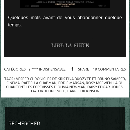
Quelques mots avant de vous abandonner quelque
temps.
LIRE LA SUITE
CATÉGORIES :
2 **** INDISPENSABLE
SHARE
18
COMMENTAIRES
TAGS :
VESPER CHRONICLES DE KRISTINA BUOZYTE ET BRUNO SAMPER
,
CINÉMA
,
RAFFIELLA CHAPMAN
,
EDDIE MARSAN
,
ROSY MCEWEN
,
LA OU
CHANTENT LES ECREVISSES D'OLIVIA NEWMAN
,
DAISY EDGAR-JONES
,
TAYLOR JOHN SMITH
,
HARRIS DICKINSON
RECHERCHER