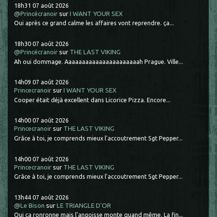
18h31
07
août 2026
@Princécranoir
sur
I WANT YOUR SEX
Oui après ce grand calme les affaires vont reprendre. ça...
18h30
07
août 2026
@Princécranoir
sur
THE LAST VIKING
Ah oui dommage. Aaaaaaaaaaaaaaaaaaaaaah Prague. Ville...
14h09
07
août 2026
Princecranoir
sur
I WANT YOUR SEX
Cooper était déjà excellent dans Licorice Pizza. Encore...
14h00
07
août 2026
Princecranoir
sur
THE LAST VIKING
Grâce à toi, je comprends mieux l'accoutrement Sgt Pepper...
14h00
07
août 2026
Princecranoir
sur
THE LAST VIKING
Grâce à toi, je comprends mieux l'accoutrement Sgt Pepper...
13h44
07
août 2026
@Le Bison
sur
LE TRIANGLE D'OR
Oui ça ronronne mais l'angoisse monte quand même. La fin...