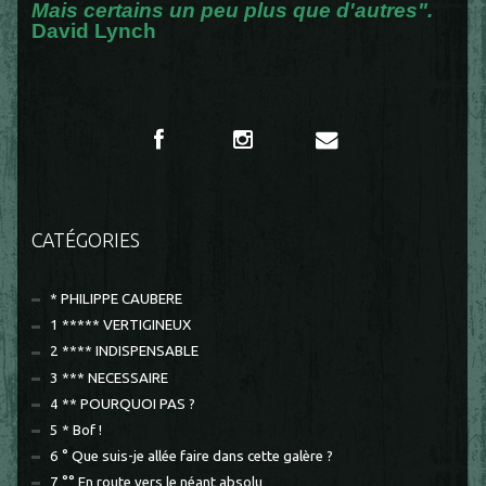
Mais certains un peu plus que d'autres".
David Lynch
CATÉGORIES
* PHILIPPE CAUBERE
1 ***** VERTIGINEUX
2 **** INDISPENSABLE
3 *** NECESSAIRE
4 ** POURQUOI PAS ?
5 * Bof !
6 ° Que suis-je allée faire dans cette galère ?
7 °° En route vers le néant absolu