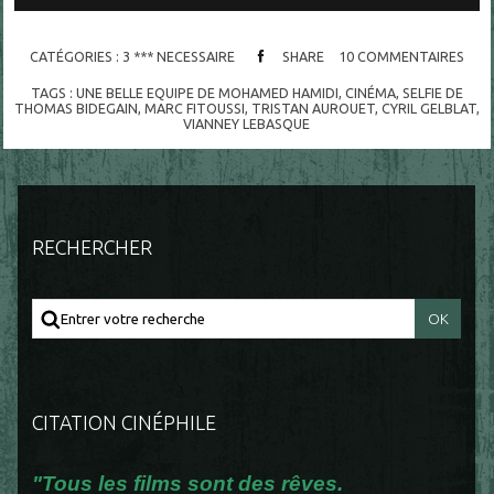
CATÉGORIES :
3 *** NECESSAIRE
SHARE
10
COMMENTAIRES
TAGS :
UNE BELLE EQUIPE DE MOHAMED HAMIDI
,
CINÉMA
,
SELFIE DE
THOMAS BIDEGAIN
,
MARC FITOUSSI
,
TRISTAN AUROUET
,
CYRIL GELBLAT
,
VIANNEY LEBASQUE
RECHERCHER
CITATION CINÉPHILE
"Tous les films sont des rêves.