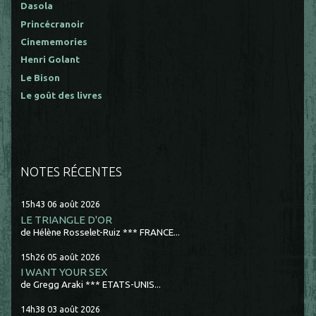
Dasola
Princécranoir
Cinememories
Henri Golant
Le Bison
Le goût des livres
NOTES RÉCENTES
15h43
06
août 2026
LE TRIANGLE D'OR
de Hélène Rosselet-Ruiz *** FRANCE...
15h26
05
août 2026
I WANT YOUR SEX
de Gregg Araki *** ETATS-UNIS...
14h38
03
août 2026