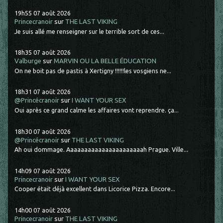
19h55
07
août 2026
Princecranoir
sur
THE LAST VIKING
Je suis allé me renseigner sur le terrible sort de ces...
18h35
07
août 2026
Valburge
sur
MARVIN OU LA BELLE ÉDUCATION
On ne boit pas de pastis à Xertigny !!!!!!les vosgiens ne...
18h31
07
août 2026
@Princécranoir
sur
I WANT YOUR SEX
Oui après ce grand calme les affaires vont reprendre. ça...
18h30
07
août 2026
@Princécranoir
sur
THE LAST VIKING
Ah oui dommage. Aaaaaaaaaaaaaaaaaaaaaah Prague. Ville...
14h09
07
août 2026
Princecranoir
sur
I WANT YOUR SEX
Cooper était déjà excellent dans Licorice Pizza. Encore...
14h00
07
août 2026
Princecranoir
sur
THE LAST VIKING