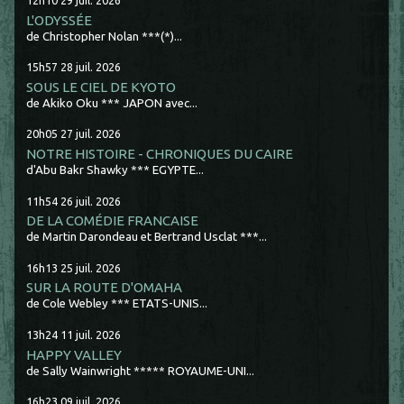
12h10
29
juil. 2026
L'ODYSSÉE
de Christopher Nolan ***(*)...
15h57
28
juil. 2026
SOUS LE CIEL DE KYOTO
de Akiko Oku *** JAPON avec...
20h05
27
juil. 2026
NOTRE HISTOIRE - CHRONIQUES DU CAIRE
d'Abu Bakr Shawky *** EGYPTE...
11h54
26
juil. 2026
DE LA COMÉDIE FRANCAISE
de Martin Darondeau et Bertrand Usclat ***...
16h13
25
juil. 2026
SUR LA ROUTE D'OMAHA
de Cole Webley *** ETATS-UNIS...
13h24
11
juil. 2026
HAPPY VALLEY
de Sally Wainwright ***** ROYAUME-UNI...
16h23
09
juil. 2026