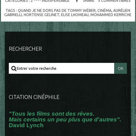
CATÉGORIES :
2 **** INDISPENSABLE
SHARE
5
COMMENTAIRES
TAGS :
QUAND JE NE DORS PAS DE TOMMY WÉBER
,
CINÉMA
,
AURÉLIEN
GABRIELLI
,
HORTENSE GELINET
,
ELISE LHOMEAU
,
MOHAMMED KERRICHE
RECHERCHER
CITATION CINÉPHILE
"Tous les films sont des rêves.
Mais certains un peu plus que d'autres".
David Lynch