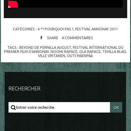
CATÉGORIES :
4 ** POURQUOI PAS ?
,
FESTIVAL ANNONAY 2011
SHARE
4
COMMENTAIRES
TAGS :
BEYOND DE PERNILLA AUGUST
,
FESTIVAL INTERNATIONAL DU
PREMIER FILM D'ANNONAY
,
NOOMI RAPACE
,
OLA RAPACE
,
TEHILLA BLAD
,
VILLE VIRTANEN
,
OUTI MÄENPÄÄ
RECHERCHER