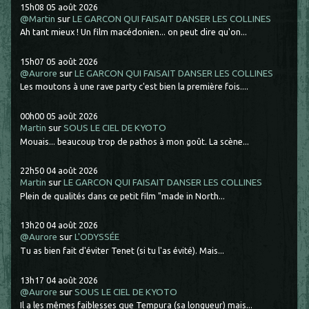
15h08
05
août 2026
@Martin
sur
LE GARCON QUI FAISAIT DANSER LES COLLINES
Ah tant mieux ! Un film macédonien... on peut dire qu'on...
15h07
05
août 2026
@Aurore
sur
LE GARCON QUI FAISAIT DANSER LES COLLINES
Les moutons à une rave party c'est bien la première fois....
00h00
05
août 2026
Martin
sur
SOUS LE CIEL DE KYOTO
Mouais... beaucoup trop de pathos à mon goût. La scène...
22h50
04
août 2026
Martin
sur
LE GARCON QUI FAISAIT DANSER LES COLLINES
Plein de qualités dans ce petit film "made in North...
13h20
04
août 2026
@Aurore
sur
L'ODYSSÉE
Tu as bien fait d'éviter Tenet (si tu l'as évité). Mais...
13h17
04
août 2026
@Aurore
sur
SOUS LE CIEL DE KYOTO
Il a les mêmes faiblesses que Tempura (sa longueur) mais...