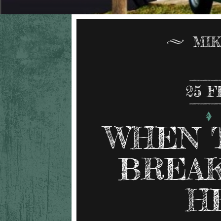
MIK
25
F
WHEN 
BREAK
H