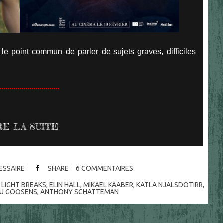
le point commun de parler de sujets graves, difficiles
..............................
RE LA SUITE
CESSAIRE
SHARE
6
COMMENTAIRES
 LIGHT BREAKS
,
ELIN HALL
,
MIKAEL KAABER
,
KATLA NJALSDOTIRR
,
U GOOSENS
,
ANTHONY SCHATTEMAN