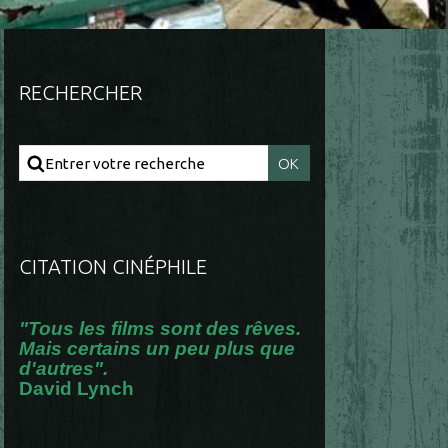
RECHERCHER
CITATION CINÉPHILE
"Tous les films sont des rêves.
Mais certains un peu plus que
d'autres".
David Lynch