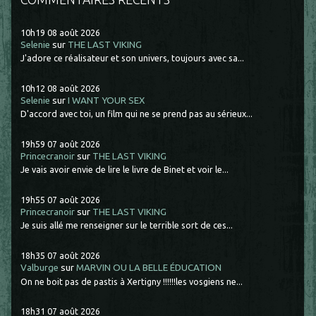
10h19
08
août 2026
Selenie
sur
THE LAST VIKING
J'adore ce réalisateur et son univers, toujours avec sa...
10h12
08
août 2026
Selenie
sur
I WANT YOUR SEX
D'accord avec toi, un film qui ne se prend pas au sérieux...
19h59
07
août 2026
Princecranoir
sur
THE LAST VIKING
Je vais avoir envie de lire le livre de Binet et voir le...
19h55
07
août 2026
Princecranoir
sur
THE LAST VIKING
Je suis allé me renseigner sur le terrible sort de ces...
18h35
07
août 2026
Valburge
sur
MARVIN OU LA BELLE ÉDUCATION
On ne boit pas de pastis à Xertigny !!!!!!les vosgiens ne...
18h31
07
août 2026