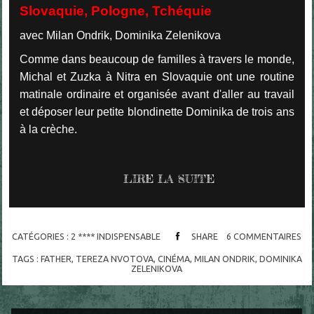
Slovaquie, Pologne, Tchéquie
avec Milan Ondrik, Dominika Zelenikova
Comme dans beaucoup de familles à travers le monde,
Michal et Zuzka à Nitra en Slovaquie ont une routine
matinale ordinaire et organisée avant d'aller au travail
et déposer leur petite blondinette Dominika de trois ans
à la crèche.
LIRE LA SUITE
CATÉGORIES :
2 **** INDISPENSABLE
SHARE
6
COMMENTAIRES
TAGS :
FATHER
,
TEREZA NVOTOVA
,
CINÉMA
,
MILAN ONDRIK
,
DOMINIKA
ZELENIKOVA