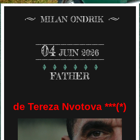
MILAN ONDRIK
04
JUIN 2026
FATHER
de Tereza Nvotova ***(*)