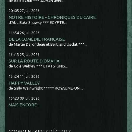
de Akiko Oku *** JAPON avec...
20h05
27
juil. 2026
NOTRE HISTOIRE - CHRONIQUES DU CAIRE
d'Abu Bakr Shawky *** EGYPTE...
11h54
26
juil. 2026
DE LA COMÉDIE FRANCAISE
de Martin Darondeau et Bertrand Usclat ***...
16h13
25
juil. 2026
SUR LA ROUTE D'OMAHA
de Cole Webley *** ETATS-UNIS...
13h24
11
juil. 2026
HAPPY VALLEY
de Sally Wainwright ***** ROYAUME-UNI...
16h23
09
juil. 2026
MAIS ENCORE...
COMMENTAIRES RÉCENTS