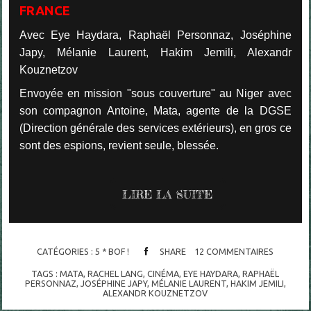
FRANCE
Avec Eye Haydara, Raphaël Personnaz, Joséphine
Japy, Mélanie Laurent, Hakim Jemili, Alexandr
Kouznetzov
Envoyée en mission "sous couverture" au Niger avec
son compagnon Antoine, Mata, agente de la DGSE
(Direction générale des services extérieurs), en gros ce
sont des espions, revient seule, blessée.
LIRE LA SUITE
CATÉGORIES :
5 * BOF !
SHARE
12
COMMENTAIRES
TAGS :
MATA
,
RACHEL LANG
,
CINÉMA
,
EYE HAYDARA
,
RAPHAËL
PERSONNAZ
,
JOSÉPHINE JAPY
,
MÉLANIE LAURENT
,
HAKIM JEMILI
,
ALEXANDR KOUZNETZOV