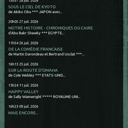
15h57
28
juil. 2026
SOUS LE CIEL DE KYOTO
de Akiko Oku *** JAPON avec...
20h05
27
juil. 2026
NOTRE HISTOIRE - CHRONIQUES DU CAIRE
d'Abu Bakr Shawky *** EGYPTE...
11h54
26
juil. 2026
DE LA COMÉDIE FRANCAISE
de Martin Darondeau et Bertrand Usclat ***...
16h13
25
juil. 2026
SUR LA ROUTE D'OMAHA
de Cole Webley *** ETATS-UNIS...
13h24
11
juil. 2026
HAPPY VALLEY
de Sally Wainwright ***** ROYAUME-UNI...
16h23
09
juil. 2026
MAIS ENCORE...