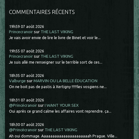
COMMENTAIRES RÉCENTS
19h59
07
août 2026
Princecranoir
sur
THE LAST VIKING
Je vais avoir envie de lire le livre de Binet et voir le...
19h55
07
août 2026
Princecranoir
sur
THE LAST VIKING
Je suis allé me renseigner sur le terrible sort de ces...
18h35
07
août 2026
Valburge
sur
MARVIN OU LA BELLE ÉDUCATION
On ne boit pas de pastis à Xertigny !!!!!!les vosgiens ne...
18h31
07
août 2026
@Princécranoir
sur
I WANT YOUR SEX
Oui après ce grand calme les affaires vont reprendre. ça...
18h30
07
août 2026
@Princécranoir
sur
THE LAST VIKING
Ah oui dommage. Aaaaaaaaaaaaaaaaaaaaaah Prague. Ville...