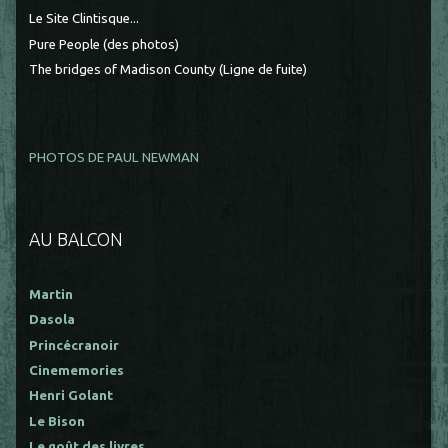
Le Site Clintisque...
Pure People (des photos)
The bridges of Madison County (Ligne de fuite)
PHOTOS DE PAUL NEWMAN
AU BALCON
Martin
Dasola
Princécranoir
Cinememories
Henri Golant
Le Bison
Le goût des livres