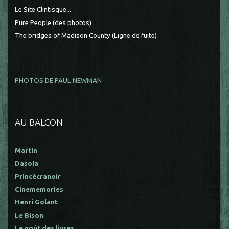
Le Site Clintisque...
Pure People (des photos)
The bridges of Madison County (Ligne de fuite)
PHOTOS DE PAUL NEWMAN
AU BALCON
Martin
Dasola
Princécranoir
Cinememories
Henri Golant
Le Bison
Le goût des livres