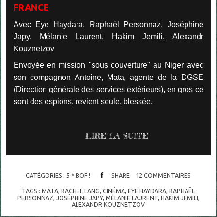
FRANCE
Avec Eye Haydara, Raphaël Personnaz, Joséphine
Japy, Mélanie Laurent, Hakim Jemili, Alexandr
Kouznetzov
Envoyée en mission "sous couverture" au Niger avec
son compagnon Antoine, Mata, agente de la DGSE
(Direction générale des services extérieurs), en gros ce
sont des espions, revient seule, blessée.
LIRE LA SUITE
CATÉGORIES :
5 * BOF !
SHARE
12
COMMENTAIRES
TAGS :
MATA
,
RACHEL LANG
,
CINÉMA
,
EYE HAYDARA
,
RAPHAËL
PERSONNAZ
,
JOSÉPHINE JAPY
,
MÉLANIE LAURENT
,
HAKIM JEMILI
,
ALEXANDR KOUZNETZOV