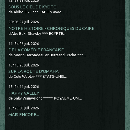
15h57
28
juil. 2026
SOUS LE CIEL DE KYOTO
de Akiko Oku *** JAPON avec...
20h05
27
juil. 2026
NOTRE HISTOIRE - CHRONIQUES DU CAIRE
d'Abu Bakr Shawky *** EGYPTE...
11h54
26
juil. 2026
DE LA COMÉDIE FRANCAISE
de Martin Darondeau et Bertrand Usclat ***...
16h13
25
juil. 2026
SUR LA ROUTE D'OMAHA
de Cole Webley *** ETATS-UNIS...
13h24
11
juil. 2026
HAPPY VALLEY
de Sally Wainwright ***** ROYAUME-UNI...
16h23
09
juil. 2026
MAIS ENCORE...