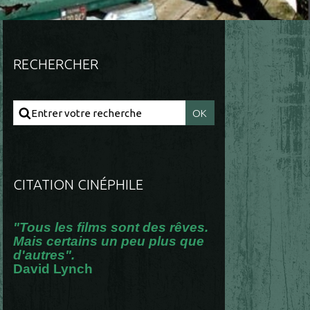
RECHERCHER
CITATION CINÉPHILE
"Tous les films sont des rêves.
Mais certains un peu plus que
d'autres".
David Lynch