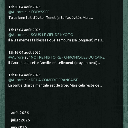
13h20
04
août 2026
@Aurore
sur
L'ODYSSÉE
Tu as bien fait d'éviter Tenet (si tu l'as évité). Mais...
13h17
04
août 2026
@Aurore
sur
SOUS LE CIEL DE KYOTO
Il a les mêmes faiblesses que Tempura (sa longueur) mais...
13h16
04
août 2026
@Aurore
sur
NOTRE HISTOIRE - CHRONIQUES DU CAIRE
Il t'aurait plu, cette famille est tellement (bruyamment)...
13h16
04
août 2026
@Aurore
sur
DE LA COMÉDIE FRANCAISE
La partie charge mentale est de trop. Mais cela reste de...
août 2026
juillet 2026
juin 2026