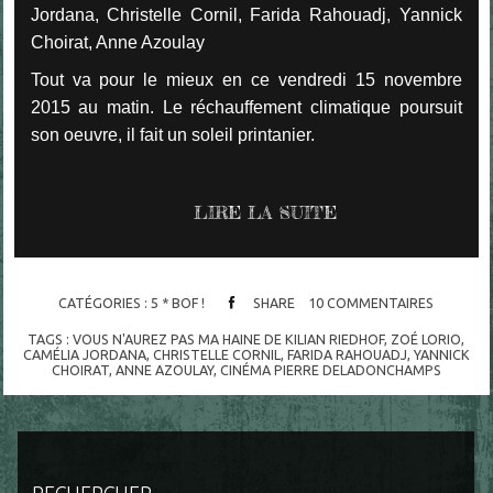
Jordana, Christelle Cornil, Farida Rahouadj, Yannick
Choirat, Anne Azoulay
Tout va pour le mieux en ce vendredi 15 novembre
2015 au matin. Le réchauffement climatique poursuit
son oeuvre, il fait un soleil printanier.
LIRE LA SUITE
CATÉGORIES :
5 * BOF !
SHARE
10
COMMENTAIRES
TAGS :
VOUS N'AUREZ PAS MA HAINE DE KILIAN RIEDHOF
,
ZOÉ LORIO
,
CAMÉLIA JORDANA
,
CHRISTELLE CORNIL
,
FARIDA RAHOUADJ
,
YANNICK
CHOIRAT
,
ANNE AZOULAY
,
CINÉMA PIERRE DELADONCHAMPS