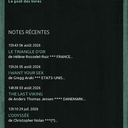
Le goût des livres
NOTES RÉCENTES
15h43
06
août 2026
LE TRIANGLE D'OR
de Hélène Rosselet-Ruiz *** FRANCE...
15h26
05
août 2026
I WANT YOUR SEX
de Gregg Araki *** ETATS-UNIS...
14h38
03
août 2026
THE LAST VIKING
de Anders Thomas Jensen **** DANEMARK...
12h10
29
juil. 2026
L'ODYSSÉE
de Christopher Nolan ***(*)...