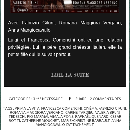
Avec Fabrizio Gifuni, Romana Maggiora Vergano,
Anna Mangiocavallo
Luigi et Francesca Comencini ont eu une relation
privilégiée. Lui le père grand cinéaste italien, elle la
petite fille qui le suivait partout.
LIRE LA SUITE
CATÉGORIES :
3 *** NECESSAIRE
SHARE
2
COMMENTAIRES
TAGS :
PRIMA LA VITA
,
FRANCESCA COMENCINI
,
CINÉMA
,
FABRIZIO GIFUNI
,
ROMANA MAGGIORA VERGANO
,
CARINE TARDIEU
,
VALERIA BRUNI
TEDESCHI
,
PIO MARMAÏ
,
VIMALA PONS
,
RAPHAËL QUENARD
,
CÉSAR
BOTTI
,
CATHERINE MOUCHET
,
MARIE-CHRISTINE BARRAULT
,
ANNA
MANGIOCAVALLO L'ATTACHEMENT