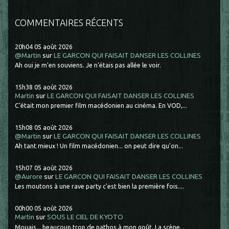
COMMENTAIRES RÉCENTS
20h04
05
août 2026
@Martin
sur
LE GARCON QUI FAISAIT DANSER LES COLLINES
Ah oui je m'en souviens. Je n'étais pas allée le voir.
15h38
05
août 2026
Martin
sur
LE GARCON QUI FAISAIT DANSER LES COLLINES
C'était mon premier film macédonien au cinéma. En VOD,...
15h08
05
août 2026
@Martin
sur
LE GARCON QUI FAISAIT DANSER LES COLLINES
Ah tant mieux ! Un film macédonien... on peut dire qu'on...
15h07
05
août 2026
@Aurore
sur
LE GARCON QUI FAISAIT DANSER LES COLLINES
Les moutons à une rave party c'est bien la première fois....
00h00
05
août 2026
Martin
sur
SOUS LE CIEL DE KYOTO
Mouais... beaucoup trop de pathos à mon goût. La scène...