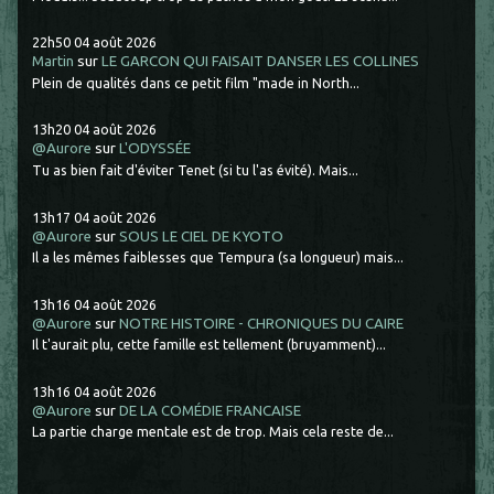
22h50
04
août 2026
Martin
sur
LE GARCON QUI FAISAIT DANSER LES COLLINES
Plein de qualités dans ce petit film "made in North...
13h20
04
août 2026
@Aurore
sur
L'ODYSSÉE
Tu as bien fait d'éviter Tenet (si tu l'as évité). Mais...
13h17
04
août 2026
@Aurore
sur
SOUS LE CIEL DE KYOTO
Il a les mêmes faiblesses que Tempura (sa longueur) mais...
13h16
04
août 2026
@Aurore
sur
NOTRE HISTOIRE - CHRONIQUES DU CAIRE
Il t'aurait plu, cette famille est tellement (bruyamment)...
13h16
04
août 2026
@Aurore
sur
DE LA COMÉDIE FRANCAISE
La partie charge mentale est de trop. Mais cela reste de...