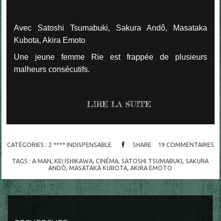
Avec Satoshi Tsumabuki, Sakura Andô, Masataka
Kubota, Akira Emoto
Une jeune femme Rie est frappée de plusieurs
malheurs consécutifs.
LIRE LA SUITE
CATÉGORIES :
2 **** INDISPENSABLE
SHARE
19
COMMENTAIRES
TAGS :
A MAN
,
KEI ISHIKAWA
,
CINÉMA
,
SATOSHI TSUMABUKI
,
SAKURA
ANDÔ
,
MASATAKA KUBOTA
,
AKIRA EMOTO