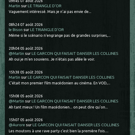
09h45
07
août 2026
Martin
sur
LE TRIANGLE D'OR
Vaguement intéressé. Mais je n'ai pas envie de...
08h24
07
août 2026
le Bison
sur
LE TRIANGLE D'OR
Même si le scénario n'engrange pas de grandes surprises,...
20h04
05
août 2026
@Martin
sur
LE GARCON QUI FAISAIT DANSER LES COLLINES
Ah oui je m'en souviens. Je n'étais pas allée le voir.
15h38
05
août 2026
Martin
sur
LE GARCON QUI FAISAIT DANSER LES COLLINES
C'était mon premier film macédonien au cinéma. En VOD,...
15h08
05
août 2026
@Martin
sur
LE GARCON QUI FAISAIT DANSER LES COLLINES
Ah tant mieux ! Un film macédonien... on peut dire qu'on...
15h07
05
août 2026
@Aurore
sur
LE GARCON QUI FAISAIT DANSER LES COLLINES
Les moutons à une rave party c'est bien la première fois....