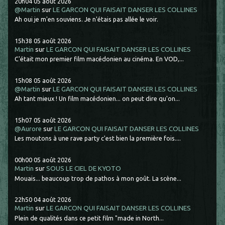
20h04
05
août 2026
@Martin
sur
LE GARCON QUI FAISAIT DANSER LES COLLINES
Ah oui je m'en souviens. Je n'étais pas allée le voir.
15h38
05
août 2026
Martin
sur
LE GARCON QUI FAISAIT DANSER LES COLLINES
C'était mon premier film macédonien au cinéma. En VOD,...
15h08
05
août 2026
@Martin
sur
LE GARCON QUI FAISAIT DANSER LES COLLINES
Ah tant mieux ! Un film macédonien... on peut dire qu'on...
15h07
05
août 2026
@Aurore
sur
LE GARCON QUI FAISAIT DANSER LES COLLINES
Les moutons à une rave party c'est bien la première fois....
00h00
05
août 2026
Martin
sur
SOUS LE CIEL DE KYOTO
Mouais... beaucoup trop de pathos à mon goût. La scène...
22h50
04
août 2026
Martin
sur
LE GARCON QUI FAISAIT DANSER LES COLLINES
Plein de qualités dans ce petit film "made in North...