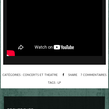
CATÉGORIES :
CONCERTS ET THEATRE
SHARE
7
COMMENTAIRES
TAGS :
LP