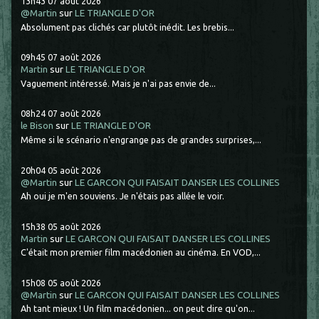
13h43
07
août 2026
@Martin
sur
LE TRIANGLE D'OR
Absolument pas clichés car plutôt inédit. Les brebis...
09h45
07
août 2026
Martin
sur
LE TRIANGLE D'OR
Vaguement intéressé. Mais je n'ai pas envie de...
08h24
07
août 2026
le Bison
sur
LE TRIANGLE D'OR
Même si le scénario n'engrange pas de grandes surprises,...
20h04
05
août 2026
@Martin
sur
LE GARCON QUI FAISAIT DANSER LES COLLINES
Ah oui je m'en souviens. Je n'étais pas allée le voir.
15h38
05
août 2026
Martin
sur
LE GARCON QUI FAISAIT DANSER LES COLLINES
C'était mon premier film macédonien au cinéma. En VOD,...
15h08
05
août 2026
@Martin
sur
LE GARCON QUI FAISAIT DANSER LES COLLINES
Ah tant mieux ! Un film macédonien... on peut dire qu'on...