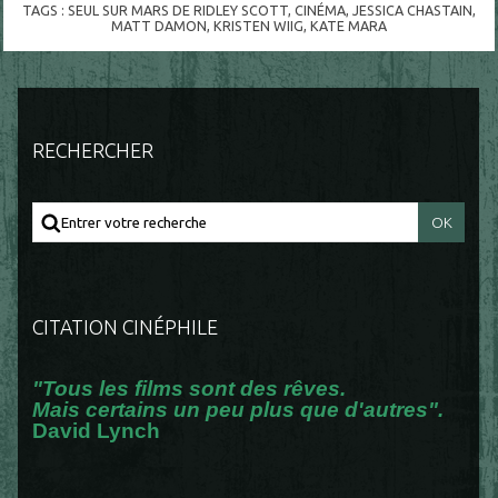
TAGS :
SEUL SUR MARS DE RIDLEY SCOTT
,
CINÉMA
,
JESSICA CHASTAIN
,
MATT DAMON
,
KRISTEN WIIG
,
KATE MARA
RECHERCHER
CITATION CINÉPHILE
"Tous les films sont des rêves.
Mais certains un peu plus que d'autres".
David Lynch