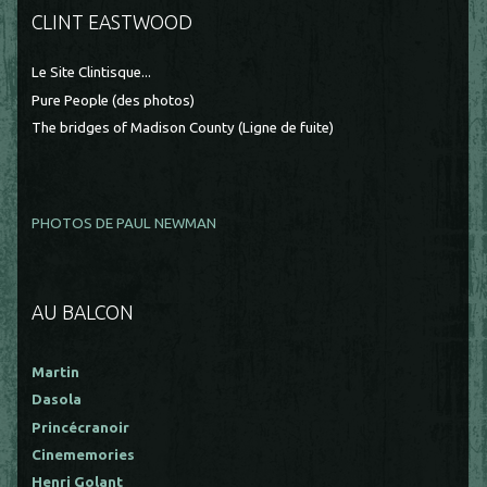
CLINT EASTWOOD
Le Site Clintisque...
Pure People (des photos)
The bridges of Madison County (Ligne de fuite)
PHOTOS DE PAUL NEWMAN
AU BALCON
Martin
Dasola
Princécranoir
Cinememories
Henri Golant