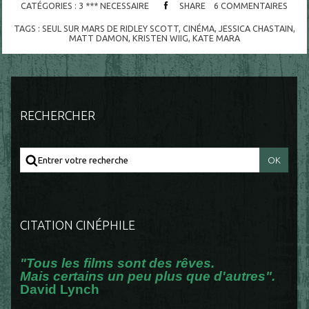
CATÉGORIES :
3 *** NECESSAIRE
SHARE
6
COMMENTAIRES
TAGS :
SEUL SUR MARS DE RIDLEY SCOTT
,
CINÉMA
,
JESSICA CHASTAIN
,
MATT DAMON
,
KRISTEN WIIG
,
KATE MARA
RECHERCHER
CITATION CINÉPHILE
"Tous les films sont des rêves.
Mais certains un peu plus que d'autres".
David Lynch