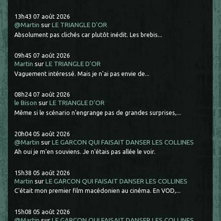
13h43
07
août 2026
@Martin
sur
LE TRIANGLE D'OR
Absolument pas clichés car plutôt inédit. Les brebis...
09h45
07
août 2026
Martin
sur
LE TRIANGLE D'OR
Vaguement intéressé. Mais je n'ai pas envie de...
08h24
07
août 2026
le Bison
sur
LE TRIANGLE D'OR
Même si le scénario n'engrange pas de grandes surprises,...
20h04
05
août 2026
@Martin
sur
LE GARCON QUI FAISAIT DANSER LES COLLINES
Ah oui je m'en souviens. Je n'étais pas allée le voir.
15h38
05
août 2026
Martin
sur
LE GARCON QUI FAISAIT DANSER LES COLLINES
C'était mon premier film macédonien au cinéma. En VOD,...
15h08
05
août 2026
@Martin
sur
LE GARCON QUI FAISAIT DANSER LES COLLINES