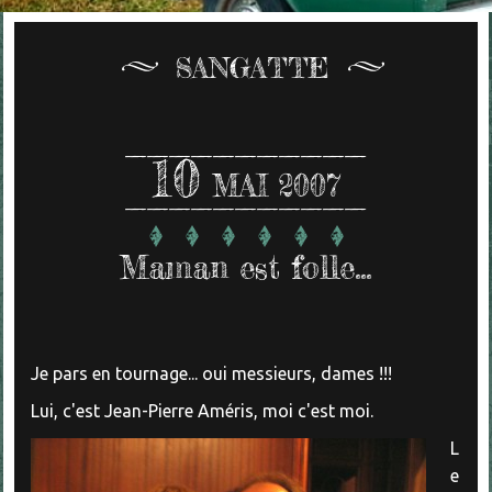
SANGATTE
10
MAI 2007
Maman est folle...
Je pars en tournage... oui messieurs, dames !!!
Lui, c'est Jean-Pierre Améris, moi c'est moi.
L
e