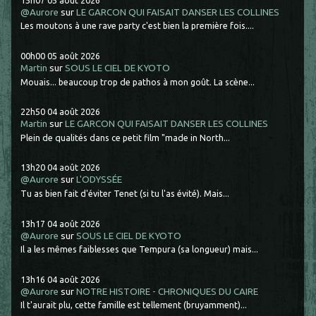
15h07
05
août 2026
@Aurore
sur
LE GARCON QUI FAISAIT DANSER LES COLLINES
Les moutons à une rave party c'est bien la première fois....
00h00
05
août 2026
Martin
sur
SOUS LE CIEL DE KYOTO
Mouais... beaucoup trop de pathos à mon goût. La scène...
22h50
04
août 2026
Martin
sur
LE GARCON QUI FAISAIT DANSER LES COLLINES
Plein de qualités dans ce petit film "made in North...
13h20
04
août 2026
@Aurore
sur
L'ODYSSÉE
Tu as bien fait d'éviter Tenet (si tu l'as évité). Mais...
13h17
04
août 2026
@Aurore
sur
SOUS LE CIEL DE KYOTO
Il a les mêmes faiblesses que Tempura (sa longueur) mais...
13h16
04
août 2026
@Aurore
sur
NOTRE HISTOIRE - CHRONIQUES DU CAIRE
Il t'aurait plu, cette famille est tellement (bruyamment)...