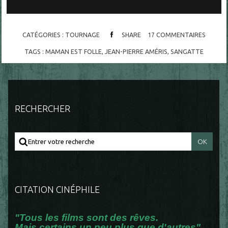
CATÉGORIES :
TOURNAGE
SHARE
17
COMMENTAIRES
TAGS :
MAMAN EST FOLLE
,
JEAN-PIERRE AMÉRIS
,
SANGATTE
RECHERCHER
CITATION CINÉPHILE
"Tous les films sont des rêves.
Mais certains un peu plus que d'autres".