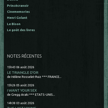
Princécranoir
Cinememories
Henri Golant
Le Bison
Le goût des livres
NOTES RÉCENTES
15h43
06
août 2026
LE TRIANGLE D'OR
de Hélène Rosselet-Ruiz *** FRANCE...
15h26
05
août 2026
I WANT YOUR SEX
de Gregg Araki *** ETATS-UNIS...
14h38
03
août 2026