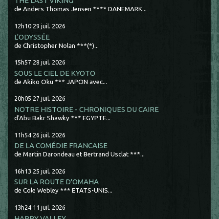
THE LAST VIKING
de Anders Thomas Jensen **** DANEMARK...
12h10
29
juil. 2026
L'ODYSSÉE
de Christopher Nolan ***(*)...
15h57
28
juil. 2026
SOUS LE CIEL DE KYOTO
de Akiko Oku *** JAPON avec...
20h05
27
juil. 2026
NOTRE HISTOIRE - CHRONIQUES DU CAIRE
d'Abu Bakr Shawky *** EGYPTE...
11h54
26
juil. 2026
DE LA COMÉDIE FRANCAISE
de Martin Darondeau et Bertrand Usclat ***...
16h13
25
juil. 2026
SUR LA ROUTE D'OMAHA
de Cole Webley *** ETATS-UNIS...
13h24
11
juil. 2026
HAPPY VALLEY