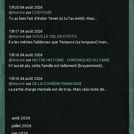
13h20
04
août 2026
@Aurore
sur
L'ODYSSÉE
Tu as bien fait d'éviter Tenet (si tu l'as évité). Mais...
13h17
04
août 2026
@Aurore
sur
SOUS LE CIEL DE KYOTO
Il a les mêmes faiblesses que Tempura (sa longueur) mais...
13h16
04
août 2026
@Aurore
sur
NOTRE HISTOIRE - CHRONIQUES DU CAIRE
Il t'aurait plu, cette famille est tellement (bruyamment)...
13h16
04
août 2026
@Aurore
sur
DE LA COMÉDIE FRANCAISE
La partie charge mentale est de trop. Mais cela reste de...
août 2026
juillet 2026
juin 2026