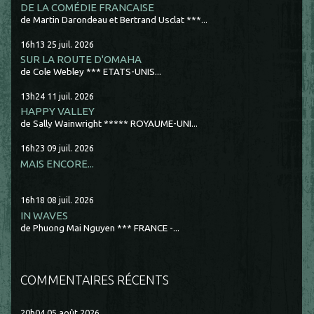
DE LA COMÉDIE FRANCAISE
de Martin Darondeau et Bertrand Usclat ***...
16h13
25
juil. 2026
SUR LA ROUTE D'OMAHA
de Cole Webley *** ETATS-UNIS...
13h24
11
juil. 2026
HAPPY VALLEY
de Sally Wainwright ***** ROYAUME-UNI...
16h23
09
juil. 2026
MAIS ENCORE...
16h18
08
juil. 2026
IN WAVES
de Phuong Mai Nguyen *** FRANCE -...
COMMENTAIRES RÉCENTS
20h04
05
août 2026