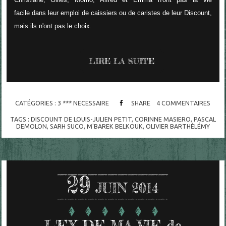
facile dans leur emploi de caissiers ou de caristes de leur Discount,
mais ils n'ont pas le choix.
LIRE LA SUITE
CATÉGORIES :
3 *** NECESSAIRE
SHARE
4
COMMENTAIRES
TAGS :
DISCOUNT DE LOUIS-JULIEN PETIT
,
CORINNE MASIERO
,
PASCAL
DEMOLON
,
SARH SUCO
,
M'BAREK BELKOUK
,
OLIVIER BARTHÉLÉMY
29
JUIN 2014
L'EX DE MA VIE de