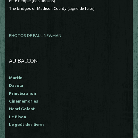
Pure People (des photos)
The bridges of Madison County (Ligne de fuite)
PHOTOS DE PAUL NEWMAN
AU BALCON
Martin
Dasola
Princécranoir
Cinememories
Henri Golant
Le Bison
Le goût des livres