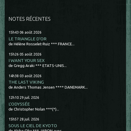
NOTES RÉCENTES
15h43
06
août 2026
LE TRIANGLE D'OR
de Hélène Rosselet-Ruiz *** FRANCE...
15h26
05
août 2026
I WANT YOUR SEX
de Gregg Araki *** ETATS-UNIS...
14h38
03
août 2026
THE LAST VIKING
de Anders Thomas Jensen **** DANEMARK...
12h10
29
juil. 2026
L'ODYSSÉE
de Christopher Nolan ***(*)...
15h57
28
juil. 2026
SOUS LE CIEL DE KYOTO
de Akiko Oku *** JAPON avec...