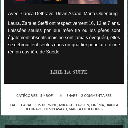
Avec Bianca Delbravo, Dilvin Asaad, Marta Oldenburg
Laura, Zara et Steffi ont respectivement 16, 12 et 7 ans.
Laissées seules par leur mère (le ou les pères sont
également absents mais ne sont jamais évoqués), elles
se débrouillent seules dans un quartier populaire d'une
région ouvrière de Suède.
LIRE LA SUITE
CATÉGORIES :
5 * BOF !
SHARE
2
COMMENTAIRES
TAGS :
PARADISE IS BURNING
,
MIKA GUFTAVSON
,
CINÉMA
,
BIANCA
DELBRAVO
,
DILVIN ASAAD
,
MARTA OLDENBURG