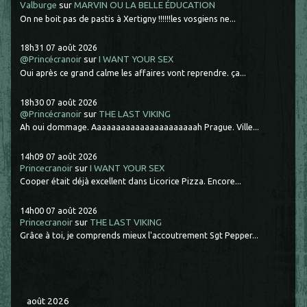
Valburge
sur
MARVIN OU LA BELLE ÉDUCATION
On ne boit pas de pastis à Xertigny !!!!!!les vosgiens ne...
18h31
07
août 2026
@Princécranoir
sur
I WANT YOUR SEX
Oui après ce grand calme les affaires vont reprendre. ça...
18h30
07
août 2026
@Princécranoir
sur
THE LAST VIKING
Ah oui dommage. Aaaaaaaaaaaaaaaaaaaaaah Prague. Ville...
14h09
07
août 2026
Princecranoir
sur
I WANT YOUR SEX
Cooper était déjà excellent dans Licorice Pizza. Encore...
14h00
07
août 2026
Princecranoir
sur
THE LAST VIKING
Grâce à toi, je comprends mieux l'accoutrement Sgt Pepper...
août 2026