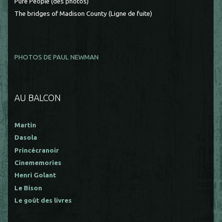
Pure People (des photos)
The bridges of Madison County (Ligne de fuite)
PHOTOS DE PAUL NEWMAN
AU BALCON
Martin
Dasola
Princécranoir
Cinememories
Henri Golant
Le Bison
Le goût des livres