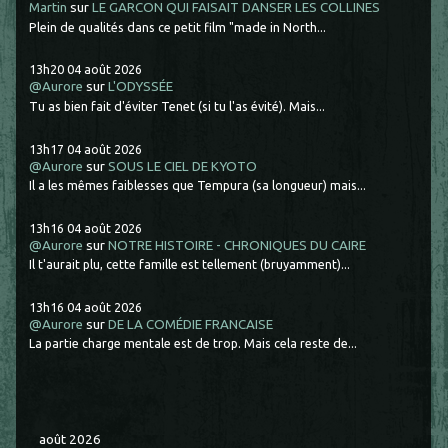
Martin
sur
LE GARCON QUI FAISAIT DANSER LES COLLINES
Plein de qualités dans ce petit film "made in North...
13h20
04
août 2026
@Aurore
sur
L'ODYSSÉE
Tu as bien fait d'éviter Tenet (si tu l'as évité). Mais...
13h17
04
août 2026
@Aurore
sur
SOUS LE CIEL DE KYOTO
Il a les mêmes faiblesses que Tempura (sa longueur) mais...
13h16
04
août 2026
@Aurore
sur
NOTRE HISTOIRE - CHRONIQUES DU CAIRE
Il t'aurait plu, cette famille est tellement (bruyamment)...
13h16
04
août 2026
@Aurore
sur
DE LA COMÉDIE FRANCAISE
La partie charge mentale est de trop. Mais cela reste de...
août 2026