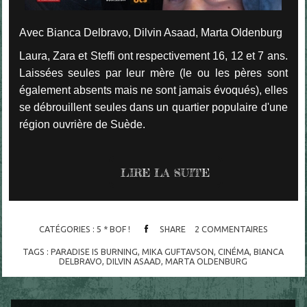
Avec Bianca Delbravo, Dilvin Asaad, Marta Oldenburg
Laura, Zara et Steffi ont respectivement 16, 12 et 7 ans.
Laissées seules par leur mère (le ou les pères sont
également absents mais ne sont jamais évoqués), elles
se débrouillent seules dans un quartier populaire d'une
région ouvrière de Suède.
LIRE LA SUITE
CATÉGORIES :
5 * BOF !
SHARE
2
COMMENTAIRES
TAGS :
PARADISE IS BURNING
,
MIKA GUFTAVSON
,
CINÉMA
,
BIANCA
DELBRAVO
,
DILVIN ASAAD
,
MARTA OLDENBURG