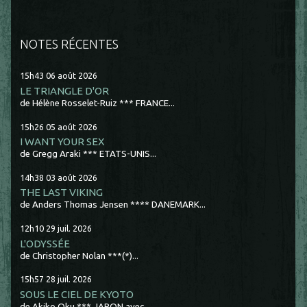
NOTES RÉCENTES
15h43
06
août 2026
LE TRIANGLE D'OR
de Hélène Rosselet-Ruiz *** FRANCE...
15h26
05
août 2026
I WANT YOUR SEX
de Gregg Araki *** ETATS-UNIS...
14h38
03
août 2026
THE LAST VIKING
de Anders Thomas Jensen **** DANEMARK...
12h10
29
juil. 2026
L'ODYSSÉE
de Christopher Nolan ***(*)...
15h57
28
juil. 2026
SOUS LE CIEL DE KYOTO
de Akiko Oku *** JAPON avec...