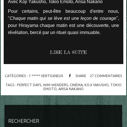
Avec Koji Yakusho, Tokio Emoto, Arisa Nakano
Pour certains, peut-être beaucoup d'entre nous,
"
Chaque matin qui se lève est une leçon de courage
",
pour Hirayama chaque matin est une découverte, une
révélation, bercé par un rituel quasi immuable.
LIRE LA SUITE
CATÉGORIES :
1 ***** VERTIGINEUX
SHARE
27
COMMENTAIRES
TAGS :
PERFECT DAYS
,
WIM WENDERS
,
CINÉMA
,
KOJI YAKUSHO
,
TOKIO
EMOTO
,
ARISA NAKANO
RECHERCHER