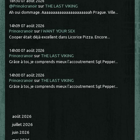
18h30
07
août 2026
@Princécranoir
sur
THE LAST VIKING
Ah oui dommage. Aaaaaaaaaaaaaaaaaaaaaah Prague. Ville...
14h09
07
août 2026
Princecranoir
sur
I WANT YOUR SEX
Cooper était déjà excellent dans Licorice Pizza. Encore...
14h00
07
août 2026
Princecranoir
sur
THE LAST VIKING
Grâce à toi, je comprends mieux l'accoutrement Sgt Pepper...
14h00
07
août 2026
Princecranoir
sur
THE LAST VIKING
Grâce à toi, je comprends mieux l'accoutrement Sgt Pepper...
août 2026
juillet 2026
juin 2026