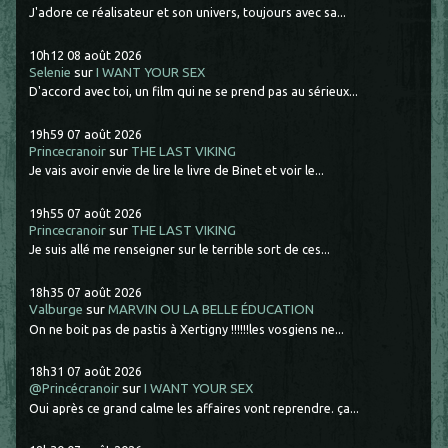
J'adore ce réalisateur et son univers, toujours avec sa...
10h12
08
août 2026
Selenie
sur
I WANT YOUR SEX
D'accord avec toi, un film qui ne se prend pas au sérieux...
19h59
07
août 2026
Princecranoir
sur
THE LAST VIKING
Je vais avoir envie de lire le livre de Binet et voir le...
19h55
07
août 2026
Princecranoir
sur
THE LAST VIKING
Je suis allé me renseigner sur le terrible sort de ces...
18h35
07
août 2026
Valburge
sur
MARVIN OU LA BELLE ÉDUCATION
On ne boit pas de pastis à Xertigny !!!!!!les vosgiens ne...
18h31
07
août 2026
@Princécranoir
sur
I WANT YOUR SEX
Oui après ce grand calme les affaires vont reprendre. ça...