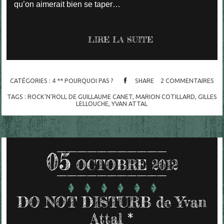
qu’on aimerait bien se taper…
LIRE LA SUITE
CATÉGORIES :
4 ** POURQUOI PAS ?
SHARE
2
COMMENTAIRES
TAGS :
ROCK'N'ROLL DE GUILLAUME CANET
,
MARION COTILLARD
,
GILLES
LELLOUCHE
,
YVAN ATTAL
05
OCTOBRE 2012
DO NOT DISTURB de Yvan
Attal *