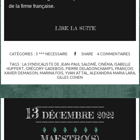
de la firme française.
LIRE LA SUITE
CATÉGORIES :
3 *** NECESSAIRE
SHARE
4
COMMENTAIRES
TAGS :
LA SYNDICALISTE DE JEAN-PAUL SALOMÉ
,
CINÉMA
,
ISABELLE
HUPPERT
,
GRÉGORY GADEBOIS
,
PIERRE DELADONCHAMPS
,
FRANÇOIS
XAVIER DEMAISON
,
MARINA FOÏS
,
YVAN ATTAL
,
ALEXANDRA MARIA LARA
,
GILLES COHEN
13
DÉCEMBRE 2022
MAESTRO(S)