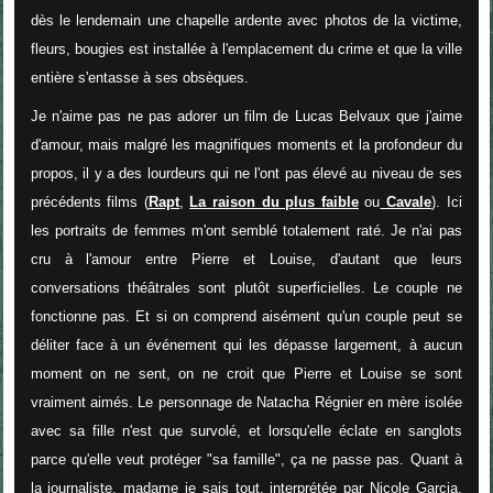
dès le lendemain une chapelle ardente avec photos de la victime,
fleurs, bougies est installée à l'emplacement du crime et que la ville
entière s'entasse à ses obsèques.
Je n'aime pas ne pas adorer un film de Lucas Belvaux que j'aime
d'amour, mais malgré les magnifiques moments et la profondeur du
propos, il y a des lourdeurs qui ne l'ont pas élevé au niveau de ses
précédents films (
Rapt
,
La raison du plus faible
ou
Cavale
). Ici
les portraits de femmes m'ont semblé totalement raté. Je n'ai pas
cru à l'amour entre Pierre et Louise, d'autant que leurs
conversations théâtrales sont plutôt superficielles. Le couple ne
fonctionne pas. Et si on comprend aisément qu'un couple peut se
déliter face à un événement qui les dépasse largement, à aucun
moment on ne sent, on ne croit que Pierre et Louise se sont
vraiment aimés. Le personnage de Natacha Régnier en mère isolée
avec sa fille n'est que survolé, et lorsqu'elle éclate en sanglots
parce qu'elle veut protéger "sa famille", ça ne passe pas. Quant à
la journaliste, madame je sais tout, interprétée par Nicole Garcia,