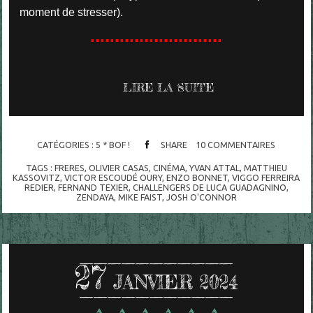
moment de stresser).
...........................
LIRE LA SUITE
CATÉGORIES :
5 * BOF !
SHARE
10
COMMENTAIRES
TAGS :
FRERES
,
OLIVIER CASAS
,
CINÉMA
,
YVAN ATTAL
,
MATTHIEU
KASSOVITZ
,
VICTOR ESCOUDÉ OURY
,
ENZO BONNET
,
VIGGO FERREIRA
REDIER
,
FERNAND TEXIER
,
CHALLENGERS DE LUCA GUADAGNINO
,
ZENDAYA
,
MIKE FAIST
,
JOSH O'CONNOR
27
JANVIER 2024