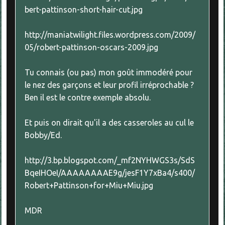
bert-pattinson-short-hair-cut.jpg
http://maniatwilight.files.wordpress.com/2009/
05/robert-pattinson-oscars-2009.jpg
Tu connais (ou pas) mon goût immodéré pour
le nez des garçons et leur profil irréprochable ?
Ben il est le contre exemple absolu.
Et puis on dirait qu'il a des casseroles au cul le
Bobby/Ed.
http://3.bp.blogspot.com/_mf2NYHWGS3s/SdS
BqeIHOeI/AAAAAAAAE9g/jesF1Y7xBa4/s400/
Robert+Pattinson+for+Miu+Miu.jpg
MDR