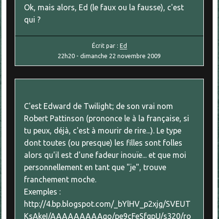
Ok, mais alors, Ed (le faux ou la fausse), c'est
qui ?
Écrit par :
Ed
22h20
-
dimanche 22
novembre 2009
C'est Edward de Twilight; de son vrai nom
Robert Pattinson (prononce le à la française, si
tu peux, déjà, c'est à mourir de rire...). Le type
dont toutes (ou presque) les filles sont folles
alors qu'il est d'une fadeur inouïe... et que moi
personnellement en tant que "je", trouve
franchement moche.
Exemples :
http://4.bp.blogspot.com/_bYlHV_p2xjg/SVEUT
KsAkeI/AAAAAAAAAgo/pe9cFeSfgpU/s320/ro