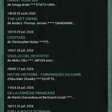
I WANT YOUR SEX
de Gregg Araki *** ETATS-UNIS...
14h38
03
août 2026
THE LAST VIKING
de Anders Thomas Jensen **** DANEMARK...
12h10
29
juil. 2026
L'ODYSSÉE
de Christopher Nolan ***(*)...
15h57
28
juil. 2026
SOUS LE CIEL DE KYOTO
de Akiko Oku *** JAPON avec...
20h05
27
juil. 2026
NOTRE HISTOIRE - CHRONIQUES DU CAIRE
d'Abu Bakr Shawky *** EGYPTE...
11h54
26
juil. 2026
DE LA COMÉDIE FRANCAISE
de Martin Darondeau et Bertrand Usclat ***...
16h13
25
juil. 2026
SUR LA ROUTE D'OMAHA