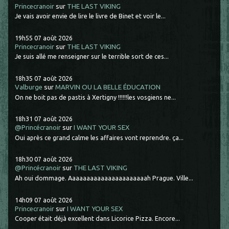
Princecranoir
sur
THE LAST VIKING
Je vais avoir envie de lire le livre de Binet et voir le...
19h55
07
août 2026
Princecranoir
sur
THE LAST VIKING
Je suis allé me renseigner sur le terrible sort de ces...
18h35
07
août 2026
Valburge
sur
MARVIN OU LA BELLE ÉDUCATION
On ne boit pas de pastis à Xertigny !!!!!!les vosgiens ne...
18h31
07
août 2026
@Princécranoir
sur
I WANT YOUR SEX
Oui après ce grand calme les affaires vont reprendre. ça...
18h30
07
août 2026
@Princécranoir
sur
THE LAST VIKING
Ah oui dommage. Aaaaaaaaaaaaaaaaaaaaaah Prague. Ville...
14h09
07
août 2026
Princecranoir
sur
I WANT YOUR SEX
Cooper était déjà excellent dans Licorice Pizza. Encore...