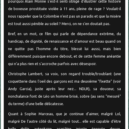
pourquoi Alain Monne s'est-il senti obligé d'illustrer cette histoire
de boxeuse prostituée violée à 11 ans, pleine de rage ? Voulait-il
nous rappeler que la Colombie n'est pas un paradis et que la misère
est tout aussi pénible au soleil ? Merci, on ne s'en doutait pas.
Bref, en un mot, ce film qui parle de dépendance extrême, du
handicap, de dignité, de renaissance et d'amour est beau quand on
ne quitte pas l'homme du titre, blessé lui aussi, mais bien
différemment puisque encore debout, et de cette femme anéantie
qui n'a plus rien et s'accroche parfois avec désespoir.
Christophe Lambert, sa voix, son regard trouble/troublant (une
coquetterie dans l'oeil des garçons est ma deuxième "fixette" (voir
Andy Garcia), juste après leur nez... NDLR), sa douceur, sa
nonchalance font de Léo un homme brisé, sobre (au sens "mesuré"
du terme) d'une belle délicatesse.
Quant à Sophie Marceau, que je continue d'aimer, malgré Lol,
malgré De l'autre côté du lit, malgré tout... elle est capable d'être
belle, drôle, autoritaire, acariâtre, injuste, énervée, douce,